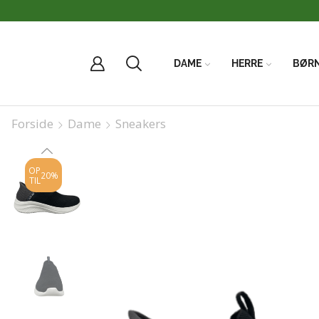
DAME
HERRE
BØR
Forside
Dame
Sneakers
OP
20%
TIL