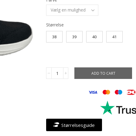
Størrelse
38
39
40
41
ADD TO CART
Størrelsesguide