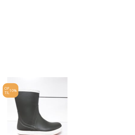
OP
OP
10%
10%
TIL
TIL
NY