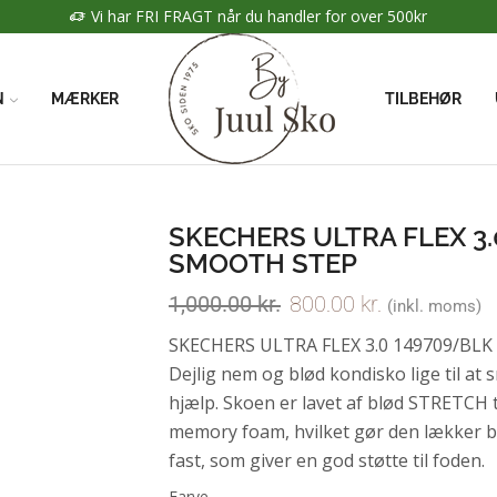
Vi har FRI FRAGT når du handler for over 500kr
N
MÆRKER
TILBEHØR
SKECHERS ULTRA FLEX 3.
SMOOTH STEP
1,000.00
kr.
800.00
kr.
(inkl. moms)
SKECHERS ULTRA FLEX 3.0 149709/BLK 
Dejlig nem og blød kondisko lige til at
hjælp. Skoen er lavet af blød STRETCH t
memory foam, hvilket gør den lækker b
fast, som giver en god støtte til foden.
Farve