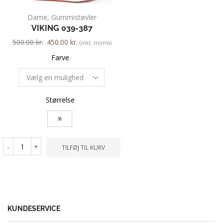
Dame
,
Gummistøvler
Dame
,
Sneakers
,
VIKING 039-387
NEW FEET 03
500.00
kr.
450.00
kr.
1,400.00
kr.
1,260.00
k
(inkl. moms)
Farve
Farve
Størrelse
Størrelse
36
41
-
+
-
+
TILFØJ TIL KURV
TILFØ
KUNDESERVICE