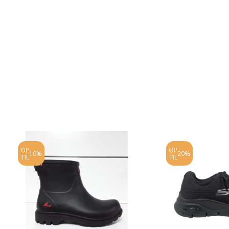
OP
OP
10%
20%
TIL
TIL