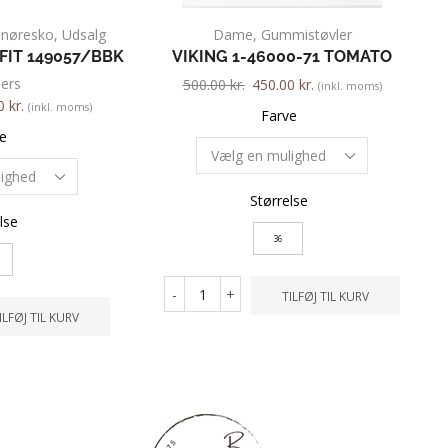
Snøresko
,
Udsalg
Dame
,
Gummistøvler
FIT 149057/BBK
VIKING 1-46000-71 TOMATO
ers
500.00
kr.
450.00
kr.
(inkl. moms)
00
kr.
(inkl. moms)
Farve
e
Størrelse
lse
36
-
+
TILFØJ TIL KURV
ILFØJ TIL KURV