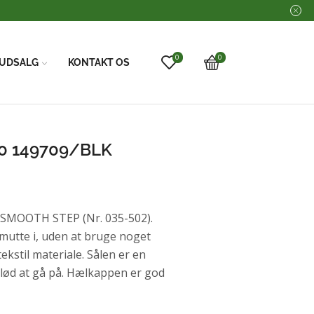
0
0
UDSALG
KONTAKT OS
0 149709/BLK
SMOOTH STEP (Nr. 035-502).
 smutte i, uden at bruge noget
ekstil materiale. Sålen er en
lød at gå på. Hælkappen er god