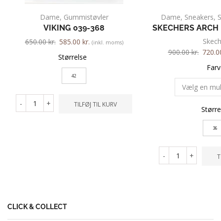
Dame
,
Gummistøvler
Dame
,
Sneakers
,
VIKING 039-368
SKECHERS ARCH 
Skech
650.00
kr.
585.00
kr.
(inkl. moms)
900.00
kr.
720.
Størrelse
Farv
42
-
+
TILFØJ TIL KURV
Større
36
-
+
T
CLICK & COLLECT