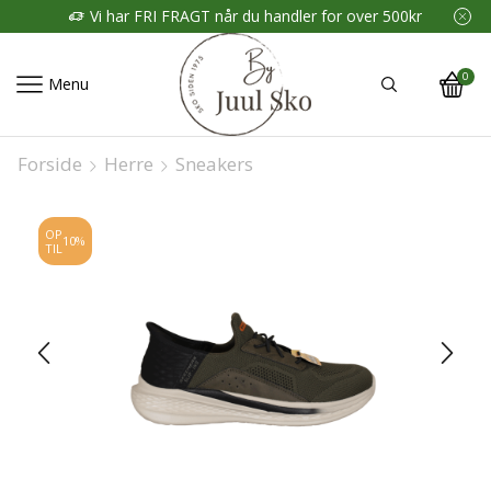
Vi har FRI FRAGT når du handler for over 500kr
0
Menu
Forside
Herre
Sneakers
OP
10%
TIL