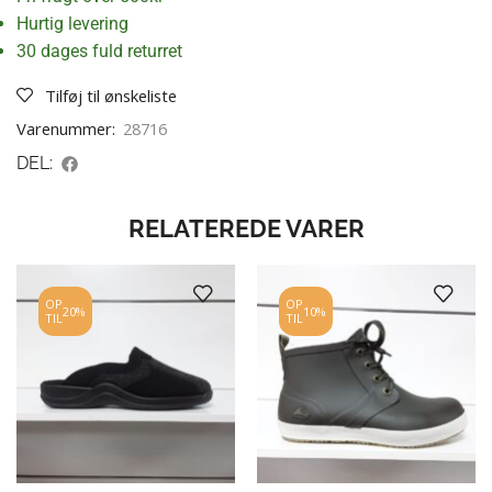
Hurtig levering
30 dages fuld returret
Tilføj til ønskeliste
Varenummer:
28716
DEL:
RELATEREDE VARER
OP
OP
20%
10%
TIL
TIL