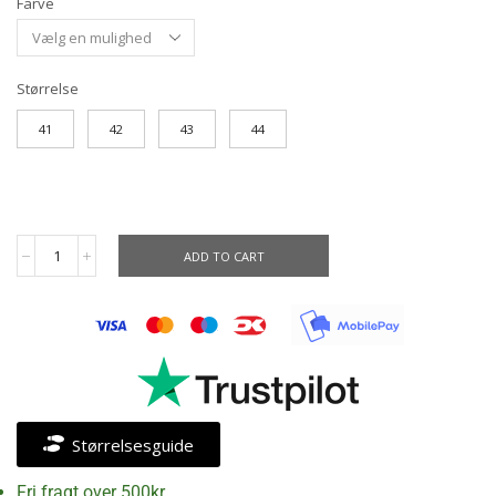
Farve
Størrelse
41
42
43
44
ADD TO CART
Størrelsesguide
Fri fragt over 500kr