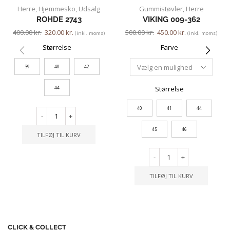
Herre
,
Hjemmesko
,
Udsalg
Gummistøvler
,
Herre
ROHDE 2743
VIKING 009-362
400.00
kr.
320.00
kr.
500.00
kr.
450.00
kr.
(inkl. moms)
(inkl. moms)
Størrelse
Farve
39
40
42
Størrelse
44
40
41
44
-
+
45
46
TILFØJ TIL KURV
-
+
TILFØJ TIL KURV
CLICK & COLLECT