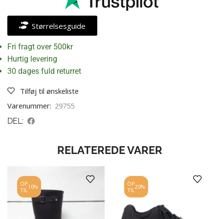
Størrelsesguide
Fri fragt over 500kr
Hurtig levering
30 dages fuld returret
Tilføj til ønskeliste
Varenummer:
29755
DEL:
RELATEREDE VARER
OP
OP
10%
20%
TIL
TIL