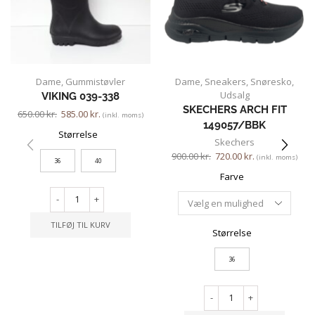
Dame
,
Gummistøvler
Dame
,
Sneakers
,
Snøresko
,
Udsalg
VIKING 039-338
SKECHERS ARCH FIT
650.00
kr.
585.00
kr.
(inkl. moms)
149057/BBK
Størrelse
Skechers
900.00
kr.
720.00
kr.
(inkl. moms)
36
40
Farve
-
+
TILFØJ TIL KURV
Størrelse
36
-
+