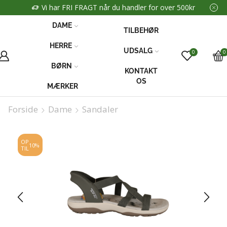
Vi har FRI FRAGT når du handler for over 500kr
DAME
TILBEHØR
HERRE
UDSALG
0
0
BØRN
KONTAKT
OS
MÆRKER
Forside
Dame
Sandaler
OP
10%
TIL