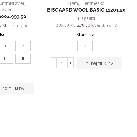
ummistøvler
,
Børn
,
Hjemmesko
øvler
BISGAARD WOOL BASIC 11201.20
004.999.50
Bisgaard
00
kr.
300.00
kr.
270.00
kr.
(inkl. moms)
(inkl. moms)
lse
Størrelse
30
31
30
34
38
-
+
TILFØJ TIL KURV
ILFØJ TIL KURV