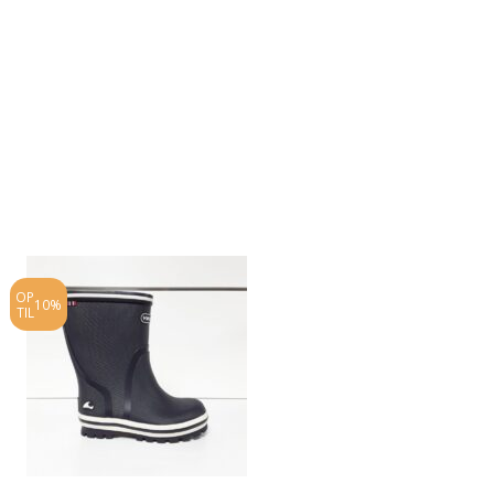
OP
OP
10%
25%
TIL
TIL