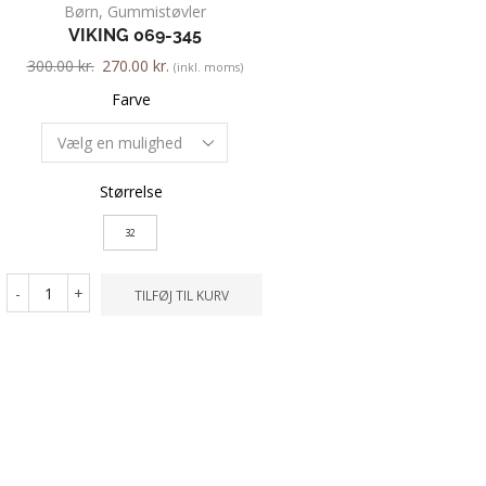
Børn
,
Gummistøvler
Børn
,
Sandal
VIKING 069-345
ECCO MINI STRIDE 7
300.00
kr.
270.00
kr.
550.00
kr.
412.50
kr.
(inkl. moms)
Farve
Farve
Størrelse
Størrelse
32
22
23
24
26
27
19
-
+
TILFØJ TIL KURV
21
-
+
TILFØ