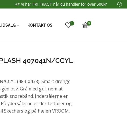
0
0
UDSALG
KONTAKT OS
SPLASH 407041N/CCYL
/CCYL (483-0438). Smart drenge
miged osv. Grå med gul, nem at
stik snørebånd. Indersålerne er
 På ydersålerne er der lastbiler og
Lil Skechers og på hælen VROOM.