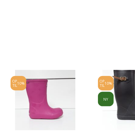
OP
OP
10%
10%
TIL
TIL
NY