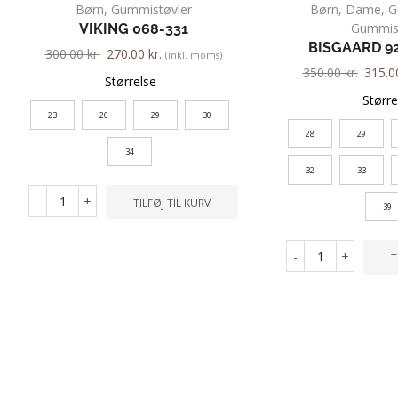
Børn
,
Gummistøvler
Børn
,
Dame
,
G
Gummist
VIKING 068-331
BISGAARD 92
300.00
kr.
270.00
kr.
(inkl. moms)
350.00
kr.
315.
Størrelse
Større
23
26
29
30
28
29
34
32
33
-
+
TILFØJ TIL KURV
39
-
+
T