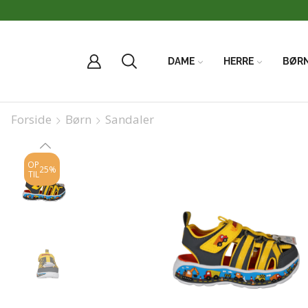
DAME
HERRE
BØR
Forside
Børn
Sandaler
OP
25%
TIL