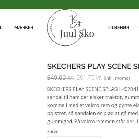
Vi har FRI FRAGT når du handler for over 500kr
N
MÆRKER
TILBEHØR
SKECHERS PLAY SCENE 
349.00
kr.
261.75
kr.
(inkl. moms)
SKECHERS PLAY SCENE SPLASH 407041N
sandal til ham der elsker traktor, gum
komme i med et velcro rem og pynte ela
polstret, så sandalen er blød at gå med.
gummiged. På velcroremmen står der, 
Farve