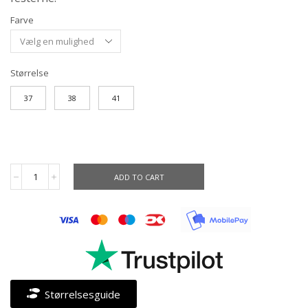
Farve
Størrelse
37
38
41
ADD TO CART
Størrelsesguide