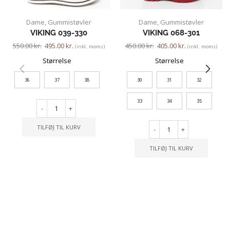
Dame
,
Gummistøvler
Dame
,
Gummistøvler
VIKING 039-330
VIKING 068-301
550.00
kr.
495.00
kr.
450.00
kr.
405.00
kr.
(inkl. moms)
(inkl. moms)
Størrelse
Størrelse
36
37
38
30
31
32
33
34
35
-
+
TILFØJ TIL KURV
-
+
TILFØJ TIL KURV