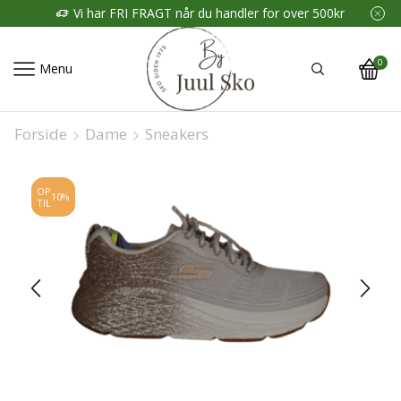
Vi har FRI FRAGT når du handler for over 500kr
0
Menu
Forside
Dame
Sneakers
OP
10%
TIL