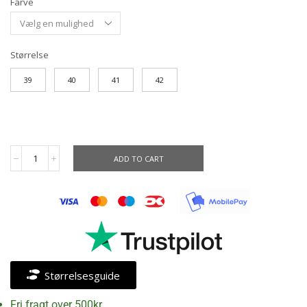
Farve
Størrelse
39
40
41
42
ADD TO CART
Størrelsesguide
Fri fragt over 500kr