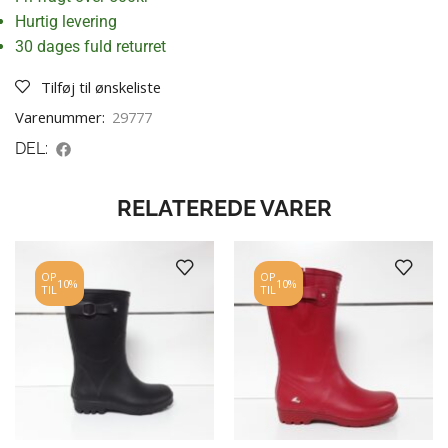
Hurtig levering
30 dages fuld returret
Tilføj til ønskeliste
Varenummer:
29777
DEL:
RELATEREDE VARER
OP
OP
10%
10%
TIL
TIL