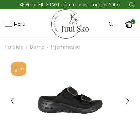
Vi har FRI FRAGT når du handler for over 500kr
0
Menu
Forside
Dame
Hjemmesko
OP
10%
TIL