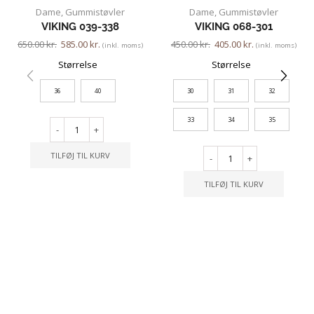
Dame
,
Gummistøvler
Dame
,
Gummistøvler
VIKING 039-338
VIKING 068-301
650.00
kr.
585.00
kr.
450.00
kr.
405.00
kr.
(inkl. moms)
(inkl. moms)
Størrelse
Størrelse
36
40
30
31
32
33
34
35
-
+
TILFØJ TIL KURV
-
+
TILFØJ TIL KURV