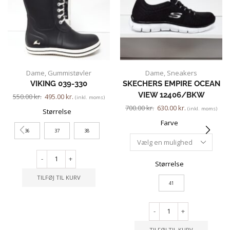
Dame
,
Gummistøvler
Dame
,
Sneakers
VIKING 039-330
SKECHERS EMPIRE OCEAN
VIEW 12406/BKW
550.00
kr.
495.00
kr.
(inkl. moms)
700.00
kr.
630.00
kr.
(inkl. moms)
Størrelse
Farve
36
37
38
-
+
Størrelse
TILFØJ TIL KURV
41
-
+
TILFØJ TIL KURV