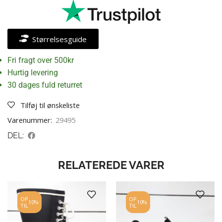
Størrelsesguide
Fri fragt over 500kr
Hurtig levering
30 dages fuld returret
Tilføj til ønskeliste
Varenummer:
29495
DEL:
RELATEREDE VARER
OP
OP
10%
10%
TIL
TIL