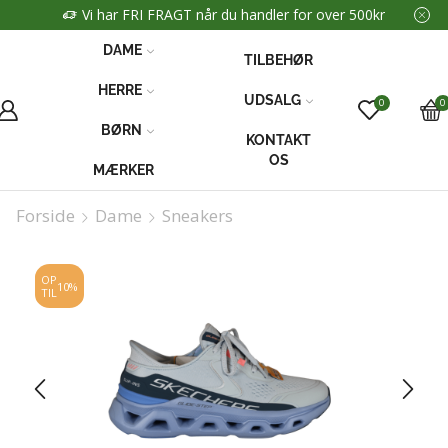
Vi har FRI FRAGT når du handler for over 500kr
DAME
TILBEHØR
HERRE
UDSALG
0
0
BØRN
KONTAKT
OS
MÆRKER
Forside
Dame
Sneakers
OP
10%
TIL