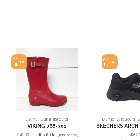
OP
OP
10%
20%
TIL
TIL
Dame
,
Gummistøvler
Dame
,
Sneakers
,
VIKING 068-301
SKECHERS ARCH 
Skech
450.00
kr.
405.00
kr.
(inkl. moms)