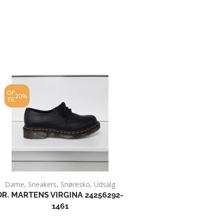
OP
OP
20%
20%
TIL
TIL
Dame
,
Sneakers
,
Snøresko
,
Udsalg
Dame
,
Pumps
,
DR. MARTENS VIRGINA 24256292-
GABOR 51.26
1461
700.00
kr.
560.00
kr.