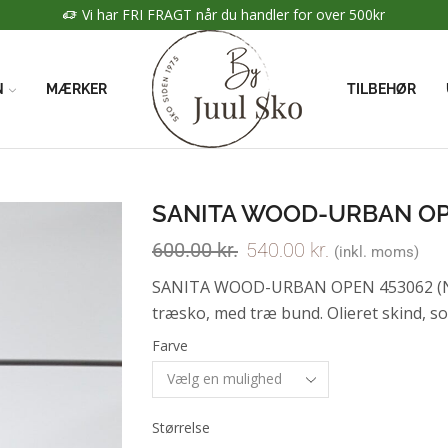
Vi har FRI FRAGT når du handler for over 500kr
N
MÆRKER
TILBEHØR
SANITA WOOD-URBAN OP
600.00
kr.
540.00
kr.
(inkl. moms)
SANITA WOOD-URBAN OPEN 453062 (Nr.
træsko, med træ bund. Olieret skind, som
Farve
Størrelse