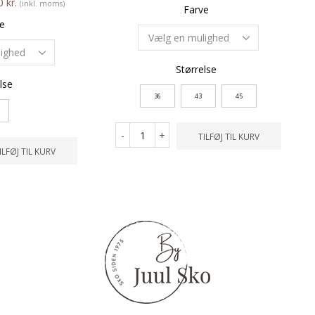
00
kr.
(inkl. moms)
Farve
e
Størrelse
lse
36
43
45
-
+
TILFØJ TIL KURV
ILFØJ TIL KURV