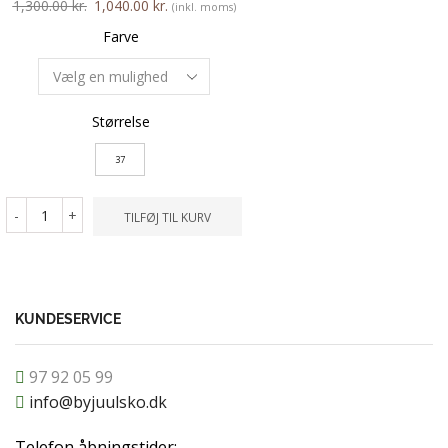
1,300.00
kr.
1,040.00
kr.
(inkl. moms)
Farve
Farve
Størrelse
Størrelse
2.5
37
-
+
TILFØ
-
+
TILFØJ TIL KURV
KUNDESERVICE
97 92 05 99
info@byjuulsko.dk
Telefon åbningstider: