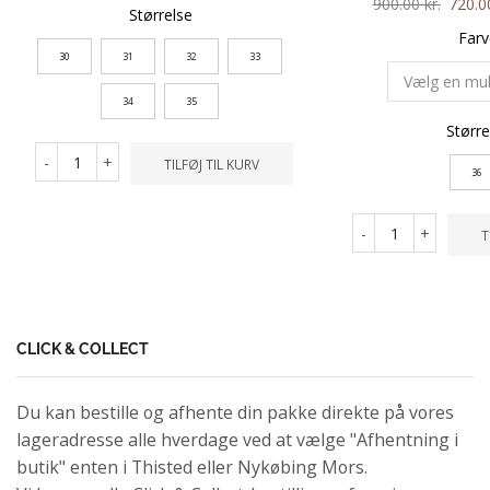
900.00
kr.
720.
Størrelse
Farv
30
31
32
33
34
35
Større
-
+
TILFØJ TIL KURV
36
-
+
T
CLICK & COLLECT
Du kan bestille og afhente din pakke direkte på vores
lageradresse alle hverdage ved at vælge "Afhentning i
butik" enten i Thisted eller Nykøbing Mors.