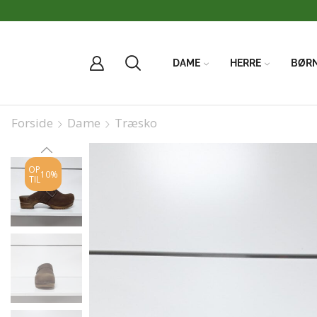
DAME
HERRE
BØR
Forside
Dame
Træsko
OP
10%
TIL