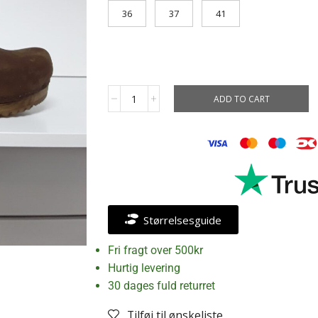
36
37
41
ADD TO CART
Størrelsesguide
Fri fragt over 500kr
Hurtig levering
30 dages fuld returret
Tilføj til ønskeliste