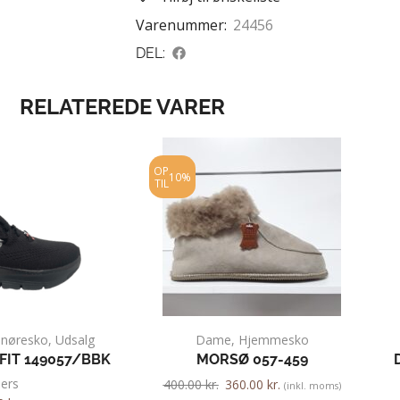
Varenummer:
24456
DEL:
RELATEREDE VARER
OP
10%
TIL
Snøresko
,
Udsalg
Dame
,
Hjemmesko
FIT 149057/BBK
MORSØ 057-459
ers
400.00
kr.
360.00
kr.
(inkl. moms)