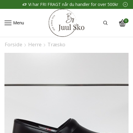
Vi har FRI FRAGT når du handler for over 500kr
0
Menu
Forside
Herre
Træsko