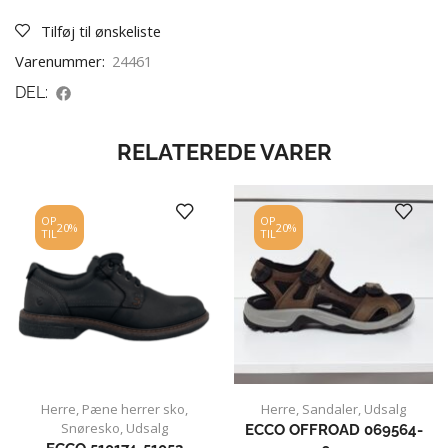
Tilføj til ønskeliste
Varenummer:
24461
DEL:
RELATEREDE VARER
OP
OP
20%
20%
TIL
TIL
Herre
,
Pæne herrer sko
,
Herre
,
Sandaler
,
Udsalg
Snøresko
,
Udsalg
ECCO OFFROAD 069564-