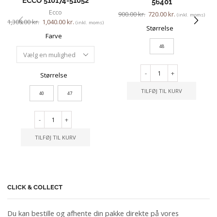
ECCO 510174-51052
56401
Ecco
900.00
kr.
720.00
kr.
(inkl. moms)
1,300.00
kr.
1,040.00
kr.
(inkl. moms)
Størrelse
Farve
48
-
+
Størrelse
TILFØJ TIL KURV
40
47
-
+
TILFØJ TIL KURV
CLICK & COLLECT
Du kan bestille og afhente din pakke direkte på vores