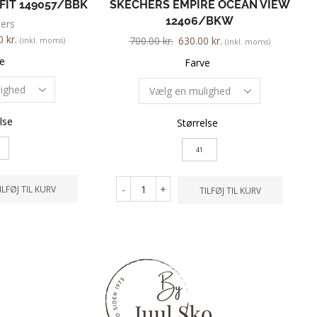
FIT 149057/BBK
SKECHERS EMPIRE OCEAN VIEW
12406/BKW
ers
00
kr.
700.00
kr.
630.00
kr.
(inkl. moms)
(inkl. moms)
e
Farve
lse
Størrelse
41
-
+
ILFØJ TIL KURV
TILFØJ TIL KURV