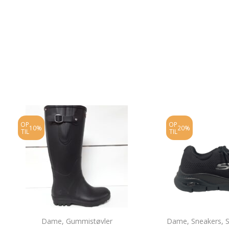
OP
OP
10%
20%
TIL
TIL
Dame
,
Gummistøvler
Dame
,
Sneakers
,