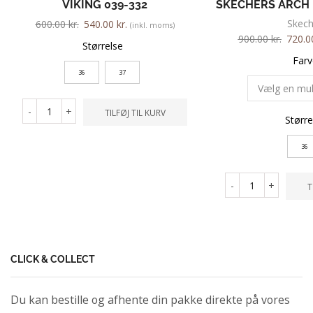
VIKING 039-332
SKECHERS ARCH 
Skech
600.00
kr.
540.00
kr.
(inkl. moms)
900.00
kr.
720.
Størrelse
Farv
36
37
-
+
TILFØJ TIL KURV
Større
36
-
+
T
CLICK & COLLECT
Du kan bestille og afhente din pakke direkte på vores