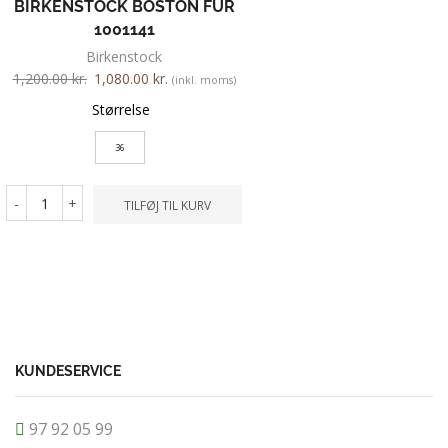
BIRKENSTOCK BOSTON FUR
NEW FEET 03
1001141
1,400.00
kr.
1,260.00
k
Birkenstock
Farve
1,200.00
kr.
1,080.00
kr.
(inkl. moms)
Størrelse
Størrelse
36
41
-
+
TILFØJ TIL KURV
-
+
TILFØ
KUNDESERVICE
97 92 05 99