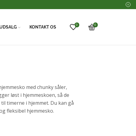
Vi har FRI FRAGT 
0
0
UDSALG
KONTAKT OS
 hjemmesko med chunky såler,
igger løst i hjemmeskoen, så de
 til timerne i hjemmet. Du kan gå
 og fleksibel hjemmesko.