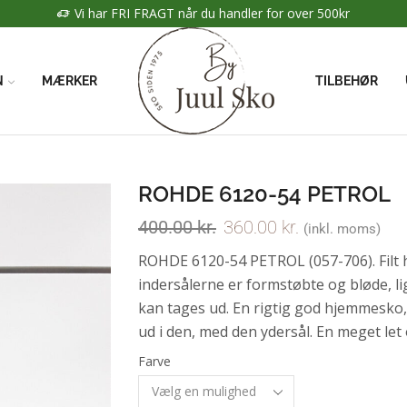
N
MÆRKER
TILBEHØR
ROHDE 6120-54 PETROL
400.00
kr.
360.00
kr.
(inkl. moms)
ROHDE 6120-54 PETROL (057-706). Filt
indersålerne er formstøbte og bløde, l
kan tages ud. En rigtig god hjemmesko,
ud i den, med den ydersål. En meget let
Farve