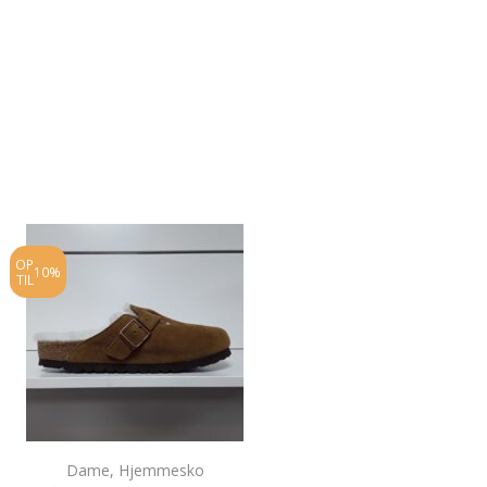
OP
OP
10%
10%
TIL
TIL
Dame
,
Hjemmesko
Dame
,
Sneakers
,