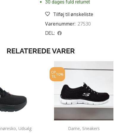
30 dages fuld returret
Tilføj til ønskeliste
Varenummer:
27530
DEL:
RELATEREDE VARER
OP
10%
TIL
Snøresko
,
Udsalg
Dame
,
Sneakers