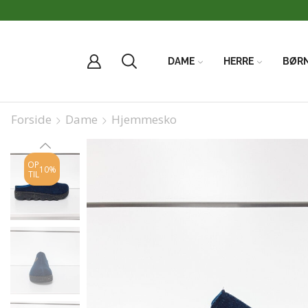
AGT når du handler for over 500kr
DAME
HERRE
BØR
Forside
Dame
Hjemmesko
OP
10%
TIL