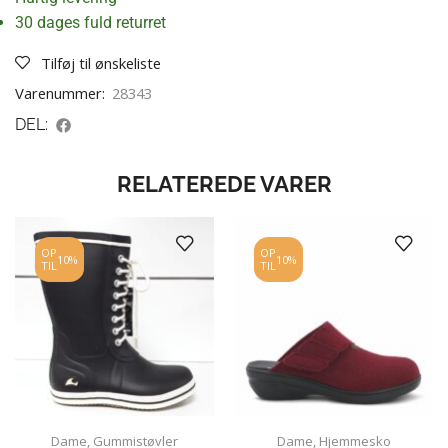
30 dages fuld returret
Tilføj til ønskeliste
Varenummer:
28343
DEL:
RELATEREDE VARER
OP
OP
10%
10%
TIL
TIL
Dame
,
Gummistøvler
Dame
,
Hjemmesko