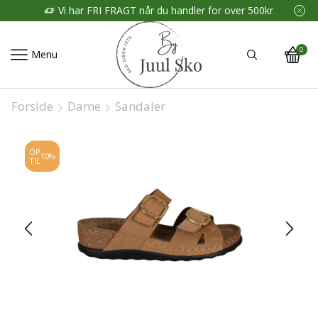
Vi har FRI FRAGT når du handler for over 500kr
0
Menu
Forside
Dame
Sandaler
OP
10%
TIL