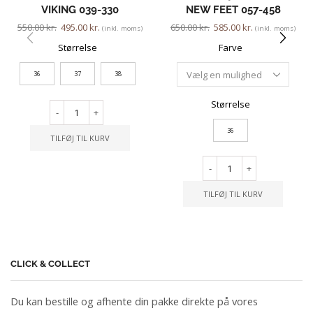
VIKING 039-330
NEW FEET 057-458
550.00
kr.
495.00
kr.
650.00
kr.
585.00
kr.
(inkl. moms)
(inkl. moms)
Størrelse
Farve
36
37
38
Størrelse
-
+
36
TILFØJ TIL KURV
-
+
TILFØJ TIL KURV
CLICK & COLLECT
Du kan bestille og afhente din pakke direkte på vores