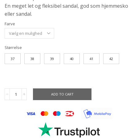
En meget let og fleksibel sandal, god som hjemmesko
eller sandal.
Farve
Størrelse
37
38
39
40
41
42
ADD TO CART