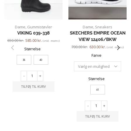
Dame
,
Gummistøvler
Dame
,
Sneakers
VIKING 039-338
SKECHERS EMPIRE OCEAN
VIEW 12406/BKW
650.00
kr.
585.00
kr.
(inkl. moms)
700.00
kr.
630.00
kr.
(inkl. moms)
Størrelse
Farve
36
40
-
+
Størrelse
TILFØJ TIL KURV
41
-
+
TILFØJ TIL KURV