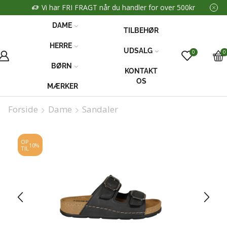
Vi har FRI FRAGT når du handler for over 500kr
DAME
TILBEHØR
HERRE
UDSALG
0
0
BØRN
KONTAKT
OS
MÆRKER
Forside
Dame
Sandaler
OP
10%
TIL