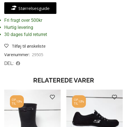
Størrelsesguide
Fri fragt over 500kr
Hurtig levering
30 dages fuld returret
Tilføj til ønskeliste
Varenummer:
29505
DEL:
RELATEREDE VARER
OP
OP
10%
10%
TIL
TIL