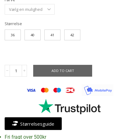
Størrelse
36
40
41
42
ADD TO CART
Størrelsesguide
Fri fragt over 500kr