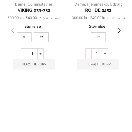
Dame
,
Gummistøvler
Dame
,
Hjemmesko
,
Udsalg
VIKING 039-332
ROHDE 2452
600.00
kr.
540.00
kr.
300.00
kr.
240.00
kr.
(inkl. moms)
(inkl. moms)
Størrelse
Størrelse
36
37
42
-
+
-
+
TILFØJ TIL KURV
TILFØJ TIL KURV