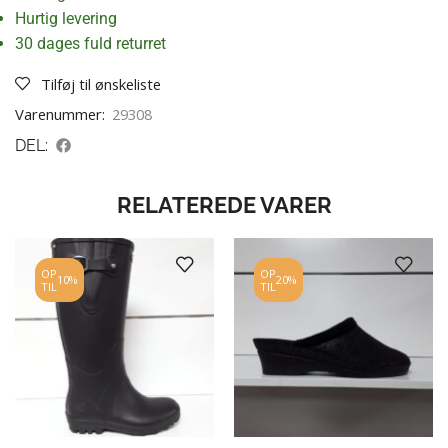
Hurtig levering
30 dages fuld returret
Tilføj til ønskeliste
Varenummer:
29308
DEL:
RELATEREDE VARER
OP
OP
10%
20%
TIL
TIL