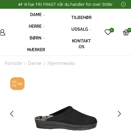
Vi har FRI FRAGT når du handler for over 500kr
DAME
TILBEHØR
HERRE
UDSALG
0
0
BØRN
KONTAKT
OS
MÆRKER
Forside
Dame
Hjemmesko
OP
10%
TIL