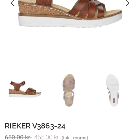
RIEKER V3863-24
650.00
kr.
455.00
kr.
(inkl. moms)