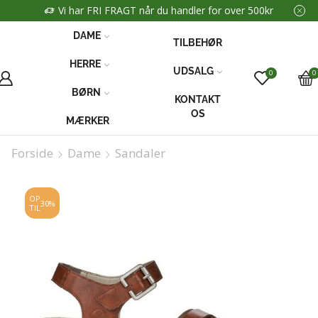
Vi har FRI FRAGT når du handler for over 500kr
DAME
TILBEHØR
HERRE
UDSALG
0
0
BØRN
KONTAKT
OS
MÆRKER
Forside
Dame
Sandaler
OP
30%
TIL