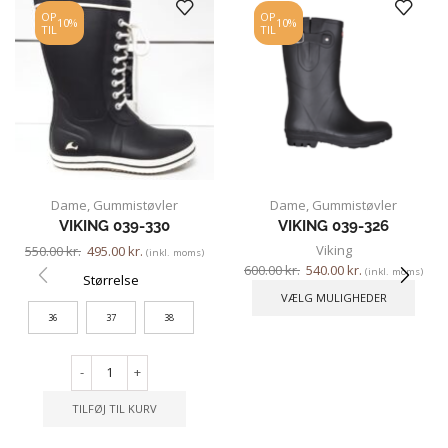
OP
OP
10%
10%
TIL
TIL
Dame
,
Gummistøvler
Dame
,
Gummistøvler
VIKING 039-330
VIKING 039-326
Viking
550.00
kr.
495.00
kr.
(inkl. moms)
600.00
kr.
540.00
kr.
(inkl. moms)
Størrelse
VÆLG MULIGHEDER
36
37
38
-
+
TILFØJ TIL KURV