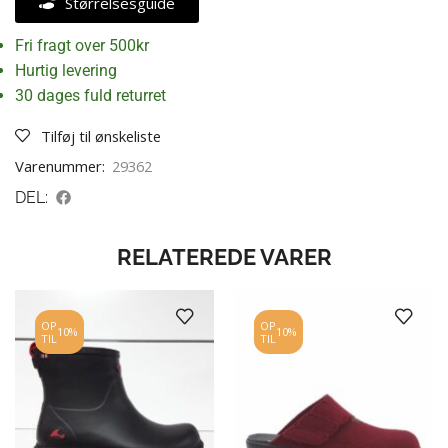
Størrelsesguide
Fri fragt over 500kr
Hurtig levering
30 dages fuld returret
Tilføj til ønskeliste
Varenummer:
29362
DEL:
RELATEREDE VARER
OP
OP
10%
10%
TIL
TIL