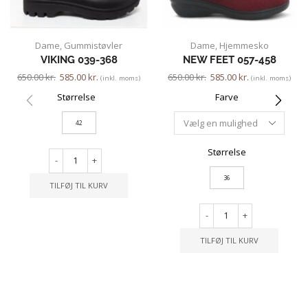
Dame
,
Gummistøvler
Dame
,
Hjemmesko
VIKING 039-368
NEW FEET 057-458
650.00
kr.
585.00
kr.
650.00
kr.
585.00
kr.
(inkl. moms)
(inkl. moms)
Størrelse
Farve
42
Størrelse
-
+
36
TILFØJ TIL KURV
-
+
TILFØJ TIL KURV