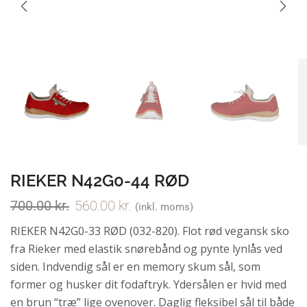
RIEKER N42G0-44 RØD
700.00
kr.
560.00
kr.
(inkl. moms)
RIEKER N42G0-33 RØD (032-820). Flot rød vegansk sko
fra Rieker med elastik snørebånd og pynte lynlås ved
siden. Indvendig sål er en memory skum sål, som
former og husker dit fodaftryk. Ydersålen er hvid med
en brun “træ” lige ovenover. Daglig fleksibel sål til både