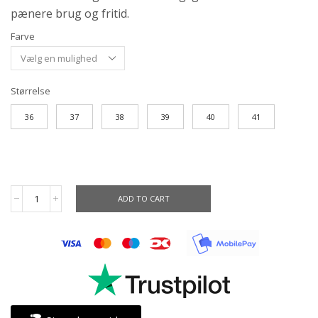
pænere brug og fritid.
Farve
Størrelse
36
37
38
39
40
41
ADD TO CART