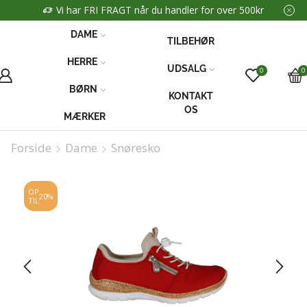
Vi har FRI FRAGT når du handler for over 500kr
DAME
TILBEHØR
HERRE
UDSALG
0
0
BØRN
KONTAKT
OS
MÆRKER
Forside
Dame
Snøresko
OP
20%
TIL