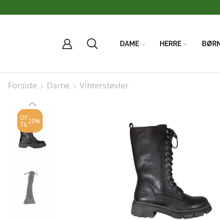
DAME
HERRE
BØR
Forside
Dame
Vinterstøvler
OP
20%
TIL