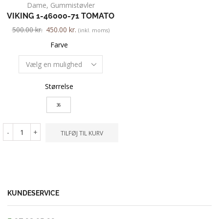
Dame
,
Gummistøvler
Dame
,
Gummist
VIKING 1-46000-71 TOMATO
VIKING 039
500.00
kr.
450.00
kr.
500.00
kr.
450.00
kr.
(inkl. moms)
Farve
Farve
Størrelse
Størrelse
36
36
-
+
-
+
TILFØJ TIL KURV
TILFØ
KUNDESERVICE