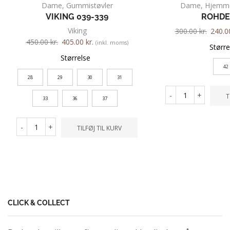
Dame
,
Gummistøvler
Dame
,
Hjemm
VIKING 039-339
ROHDE
Viking
300.00
kr.
240.
450.00
kr.
405.00
kr.
(inkl. moms)
Større
Størrelse
42
28
29
30
31
-
+
T
33
36
37
-
+
TILFØJ TIL KURV
CLICK & COLLECT