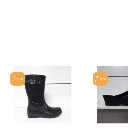
OP
OP
10%
20%
TIL
TIL