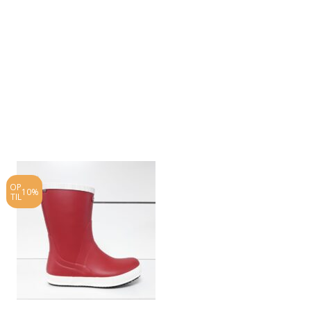
OP
OP
10%
10%
TIL
TIL