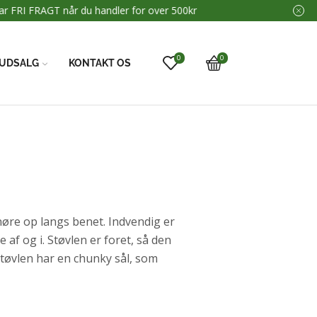
0
0
UDSALG
KONTAKT OS
nøre op langs benet. Indvendig er
 af og i. Støvlen er foret, så den
 Støvlen har en chunky sål, som