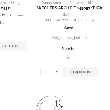
esko
,
Udsalg
Dame
,
Sneakers
,
Snøresko
,
Udsalg
 2452
SKECHERS ARCH FIT 149057/BKW
Skechers
00
kr.
(inkl. moms)
900.00
kr.
720.00
kr.
(inkl. moms)
lse
Farve
ILFØJ TIL KURV
Størrelse
40
-
+
TILFØJ TIL KURV