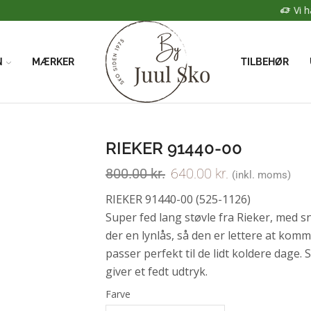
Vi har FRI FRAGT når du handler for over 500kr
N
MÆRKER
TILBEHØR
RIEKER 91440-00
800.00
kr.
640.00
kr.
(inkl. moms)
RIEKER 91440-00 (525-1126)
Super fed lang støvle fra Rieker, med s
der en lynlås, så den er lettere at komme
passer perfekt til de lidt koldere dage.
giver et fedt udtryk.
Farve