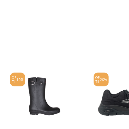
OP
OP
10%
20%
TIL
TIL