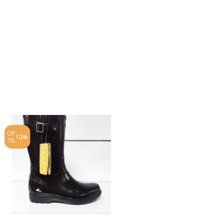
OP
OP
10%
10%
TIL
TIL