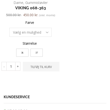
Dame
,
Gummistøvler
Dame
,
Sneakers
,
VIKING 068-363
NEW FEET 03
500.00
kr.
450.00
kr.
1,400.00
kr.
1,260.00
k
(inkl. moms)
Farve
Farve
Størrelse
Størrelse
36
37
41
-
+
-
+
TILFØJ TIL KURV
TILFØ
KUNDESERVICE