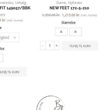
Snøresko
,
Udsalg
Dame
,
Hyttesko
FIT 149057/BBK
NEW FEET 172-5-210
ers
1,350.00
kr.
1,215.00
kr.
(inkl. moms)
00
kr.
(inkl. moms)
Størrelse
e
36
39
-
+
TILFØJ TIL KURV
lse
ILFØJ TIL KURV