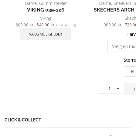
Dame
,
Gummistøvler
Dame
,
Sneakers
,
VIKING 039-326
SKECHERS ARCH 
Viking
Skech
600.00
kr.
540.00
kr.
900.00
kr.
720.
(inkl. moms)
Farv
VÆLG MULIGHEDER
Større
36
-
+
T
CLICK & COLLECT