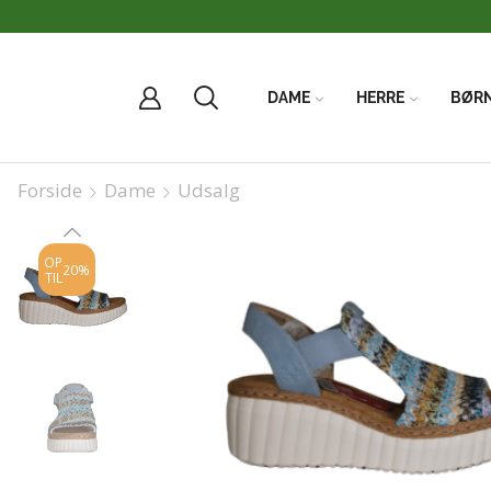
DAME
HERRE
BØR
Forside
Dame
Udsalg
OP
20%
TIL