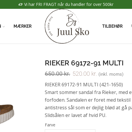
Vi har FRI FRAGT når du handler for over 500kr
N
MÆRKER
TILBEHØR
RIEKER 69172-91 MULTI
650.00
kr.
520.00
kr.
(inkl. moms)
RIEKER 69172-91 MULTI (421-1650)
Smart sommer sandal fra Rieker, med et
forfoden. Sandalen er foret med tekstil
antistress sål som er dejlig blød at gå på
Slidsålen er lavet af hvid PU.
Farve