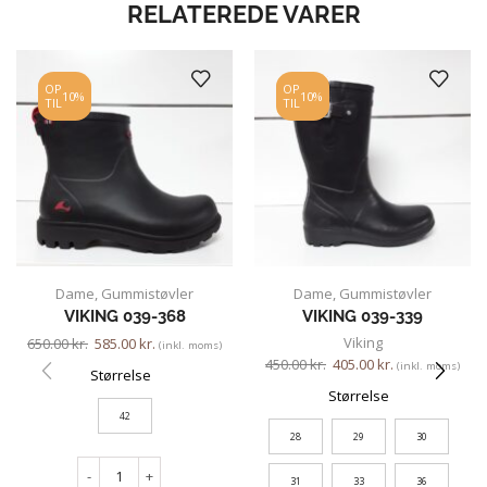
RELATEREDE VARER
OP
OP
10%
10%
TIL
TIL
Dame
,
Gummistøvler
Dame
,
Gummistøvler
VIKING 039-368
VIKING 039-339
Viking
650.00
kr.
585.00
kr.
(inkl. moms)
450.00
kr.
405.00
kr.
(inkl. moms)
Størrelse
Størrelse
42
28
29
30
-
+
31
33
36