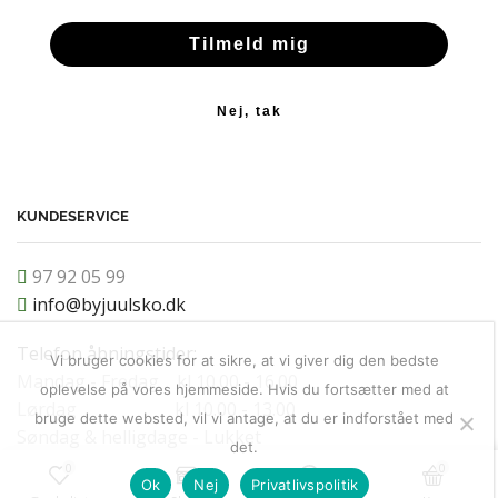
Tilmeld mig
Nej, tak
KUNDESERVICE
97 92 05 99
info@byjuulsko.dk
Telefon åbningstider:
Vi bruger cookies for at sikre, at vi giver dig den bedste
Mandag - Fredag kl 10.00 - 16.00
oplevelse på vores hjemmeside. Hvis du fortsætter med at
Lørdag kl 10.00 - 13.00
bruge dette websted, vil vi antage, at du er indforstået med
Søndag & helligdage - Lukket
det.
0
0
Ok
Nej
Privatlivspolitik