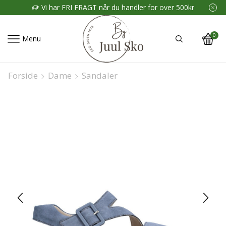
Vi har FRI FRAGT når du handler for over 500kr
0
Menu
Forside
Dame
Sandaler