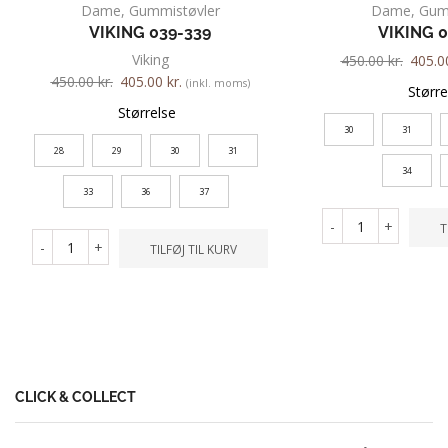
Dame
,
Gummistøvler
Dame
,
Gum
VIKING 039-339
VIKING 
Viking
450.00
kr.
405.
450.00
kr.
405.00
kr.
(inkl. moms)
Større
Størrelse
30
31
28
29
30
31
34
33
36
37
-
+
T
-
+
TILFØJ TIL KURV
CLICK & COLLECT