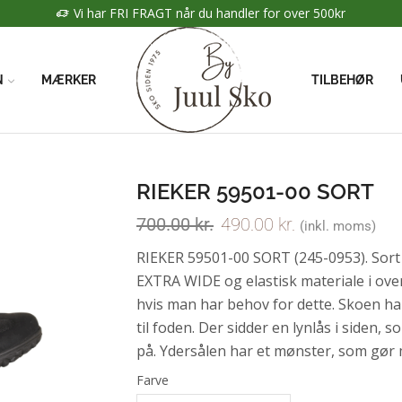
Vi har FRI FRAGT når du handler for over 500kr
N
MÆRKER
TILBEHØR
RIEKER 59501-00 SORT
700.00
kr.
490.00
kr.
(inkl. moms)
RIEKER 59501-00 SORT (245-0953). Sort
EXTRA WIDE og elastisk materiale i ove
hvis man har behov for dette. Skoen h
til foden. Der sidder en lynlås i siden
på. Ydersålen har et mønster, som gør 
Farve