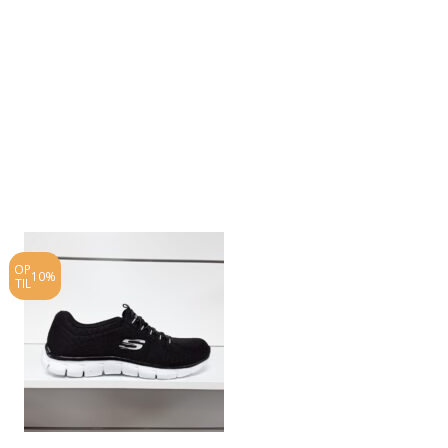
OP
OP
10%
10%
TIL
TIL