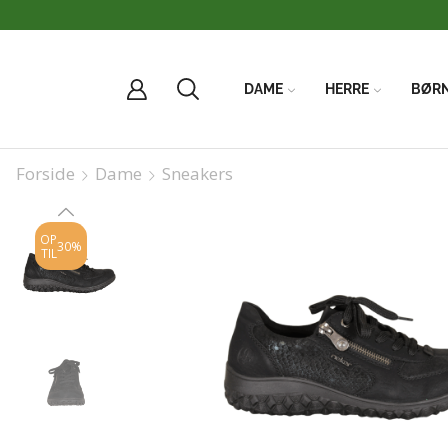
DAME
HERRE
BØR
Forside
Dame
Sneakers
OP
30%
TIL