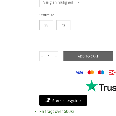
Størrelse
38
42
ADD TO CART
Størrelsesguide
Fri fragt over 500kr