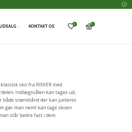
0
0
UDSALG
KONTAKT OS
 klassisk sko fra RIEKER med
rdelen. Indlægssålen kan tages ud,
ar både snørebånd der kan justeres
, som gør man nemt kan tage skoen
man står bedre fast i dem.