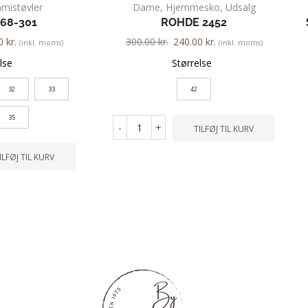
mistøvler
Dame
,
Hjemmesko
,
Udsalg
068-301
ROHDE 2452
00
kr.
300.00
kr.
240.00
kr.
(inkl. moms)
(inkl. moms)
lse
Størrelse
32
33
42
35
-
+
TILFØJ TIL KURV
ILFØJ TIL KURV