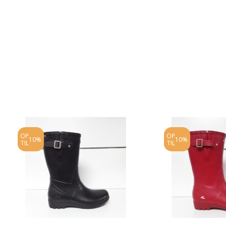
OP
OP
10%
10%
TIL
TIL