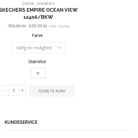
Dame
,
Sneakers
Dame
,
Gummist
SKECHERS EMPIRE OCEAN VIEW
VIKING 1-46000-
12406/BKW
500.00
kr.
450.00
kr.
700.00
kr.
630.00
kr.
(inkl. moms)
Farve
Farve
Størrelse
Størrelse
36
41
-
+
TILFØ
-
+
TILFØJ TIL KURV
KUNDESERVICE