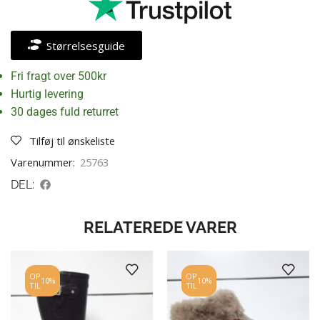
Størrelsesguide
Fri fragt over 500kr
Hurtig levering
30 dages fuld returret
Tilføj til ønskeliste
Varenummer:
25763
DEL:
RELATEREDE VARER
OP
OP
10%
10%
TIL
TIL