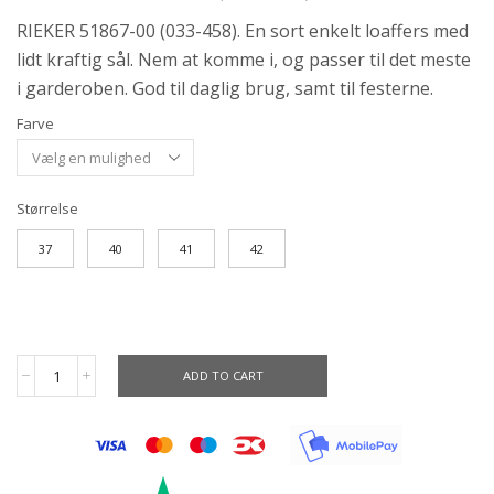
RIEKER 51867-00 (033-458). En sort enkelt loaffers med
lidt kraftig sål. Nem at komme i, og passer til det meste
i garderoben. God til daglig brug, samt til festerne.
Farve
Størrelse
37
40
41
42
ADD TO CART