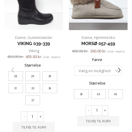
Dame
,
Gummistøvler
Dame
,
Hjemmesko
VIKING 039-339
MORSØ 057-459
Viking
400.00
kr.
360.00
kr.
(inkl. moms)
450.00
kr.
405.00
kr.
(inkl. moms)
Farve
Størrelse
28
29
30
Størrelse
31
33
36
36
43
45
37
-
+
-
+
TILFØJ TIL KURV
TILFØJ TIL KURV