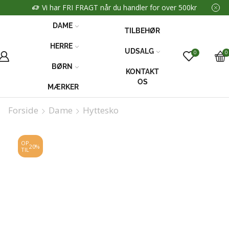
Vi har FRI FRAGT når du handler for over 500kr
DAME
TILBEHØR
HERRE
UDSALG
0
0
BØRN
KONTAKT
OS
MÆRKER
Forside
Dame
Hyttesko
OP
20%
TIL