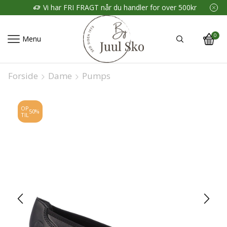
Vi har FRI FRAGT når du handler for over 500kr
0
Menu
Forside
Dame
Pumps
OP
50%
TIL