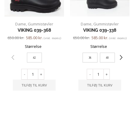
Dame
,
Gummistøvler
Dame
,
Gummistøvler
VIKING 039-368
VIKING 039-338
650.00
kr.
585.00
kr.
650.00
kr.
585.00
kr.
(inkl. moms)
(inkl. moms)
Størrelse
Størrelse
42
36
40
-
+
-
+
TILFØJ TIL KURV
TILFØJ TIL KURV