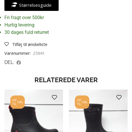
Størrelsesguide
Fri fragt over 500kr
Hurtig levering
30 dages fuld returret
Tilføj til ønskeliste
Varenummer:
25941
DEL:
RELATEREDE VARER
OP
OP
10%
10%
TIL
TIL