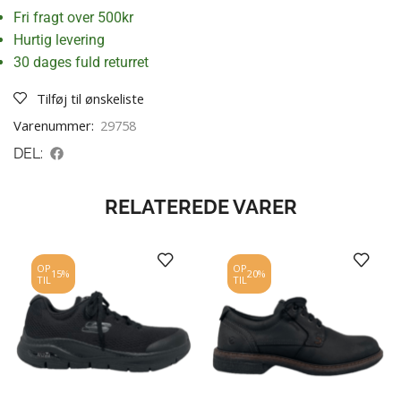
Fri fragt over 500kr
Hurtig levering
30 dages fuld returret
Tilføj til ønskeliste
Varenummer:
29758
DEL:
RELATEREDE VARER
OP
OP
15%
20%
TIL
TIL