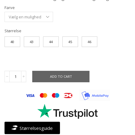
Farve
Størrelse
40
43
44
45
46
ADD TO CART
Størrelsesguide