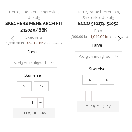
Herre
,
Sneakers
,
Snøresko
,
Herre
,
Pæne herrer sko
,
Udsalg
Snøresko
,
Udsalg
SKECHERS MENS ARCH FIT
ECCO 510174-51052
232040/BBK
Ecco
1,300.00
kr.
1,040.00
kr.
Skechers
(inkl. moms)
1,000.00
kr.
850.00
kr.
(inkl. moms)
Farve
Farve
Størrelse
Størrelse
40
47
44
45
-
+
-
+
TILFØJ TIL KURV
TILFØJ TIL KURV