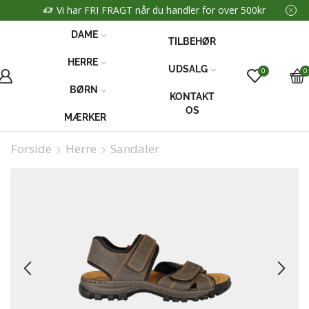
Vi har FRI FRAGT når du handler for over 500kr
DAME
TILBEHØR
HERRE
UDSALG
0
0
BØRN
KONTAKT
OS
MÆRKER
Forside
Herre
Sandaler