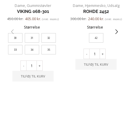
Dame
,
Gummistøvler
Dame
,
Hjemmesko
,
Udsalg
VIKING 068-301
ROHDE 2452
450.00
kr.
405.00
kr.
300.00
kr.
240.00
kr.
(inkl. moms)
(inkl. moms)
Størrelse
Størrelse
30
31
32
42
33
34
35
-
+
TILFØJ TIL KURV
-
+
TILFØJ TIL KURV