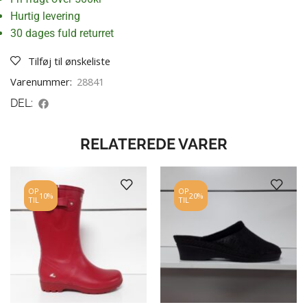
Hurtig levering
30 dages fuld returret
Tilføj til ønskeliste
Varenummer:
28841
DEL:
RELATEREDE VARER
OP
OP
10%
20%
TIL
TIL