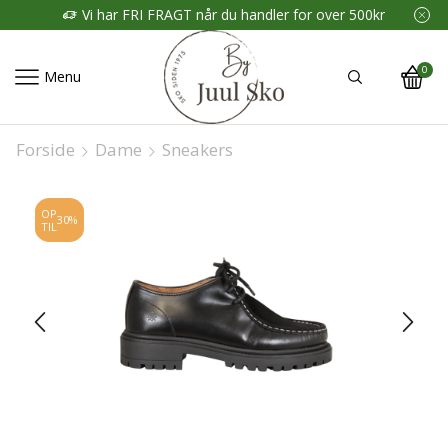
Vi har FRI FRAGT når du handler for over 500kr
0
Menu
Forside
Dame
Sneakers
OP
30%
TIL