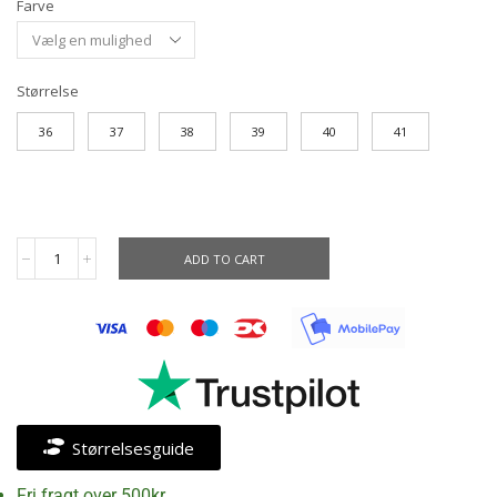
Farve
Størrelse
36
37
38
39
40
41
ADD TO CART
Størrelsesguide
Fri fragt over 500kr