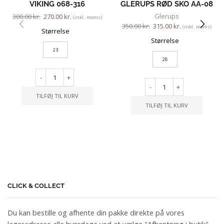
VIKING 068-316
GLERUPS RØD SKO AA-08
Glerups
300.00
kr.
270.00
kr.
(inkl. moms)
350.00
kr.
315.00
kr.
(inkl. moms)
Størrelse
Størrelse
23
28
-
+
-
+
TILFØJ TIL KURV
TILFØJ TIL KURV
CLICK & COLLECT
Du kan bestille og afhente din pakke direkte på vores