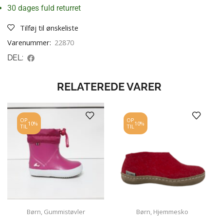
30 dages fuld returret
Tilføj til ønskeliste
Varenummer:
22870
DEL:
RELATEREDE VARER
OP
OP
10%
10%
TIL
TIL
Børn
,
Gummistøvler
Børn
,
Hjemmesko