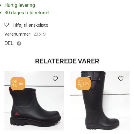
Hurtig levering
30 dages fuld returret
Tilføj til ønskeliste
Varenummer:
23519
DEL:
RELATEREDE VARER
OP
OP
10%
10%
TIL
TIL