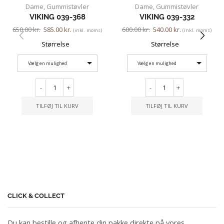
Dame
,
Gummistøvler
Dame
,
Gummistøvler
VIKING 039-368
VIKING 039-332
650.00
kr.
585.00
kr.
600.00
kr.
540.00
kr.
(inkl. moms)
(inkl. moms)
Størrelse
Størrelse
Vælg en mulighed
Vælg en mulighed
-
+
-
+
TILFØJ TIL KURV
TILFØJ TIL KURV
CLICK & COLLECT
Du kan bestille og afhente din pakke direkte på vores