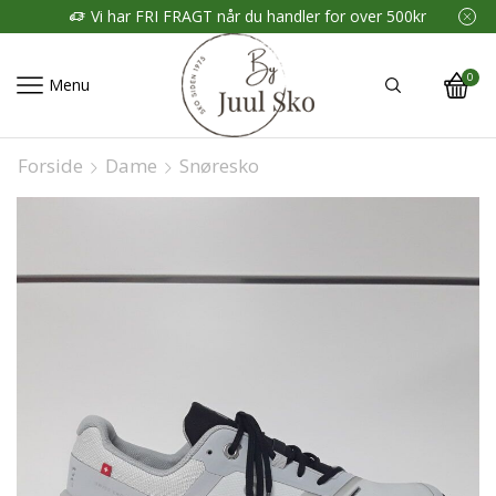
Vi har FRI FRAGT når du handler for over 500kr
0
Menu
Forside
Dame
Snøresko