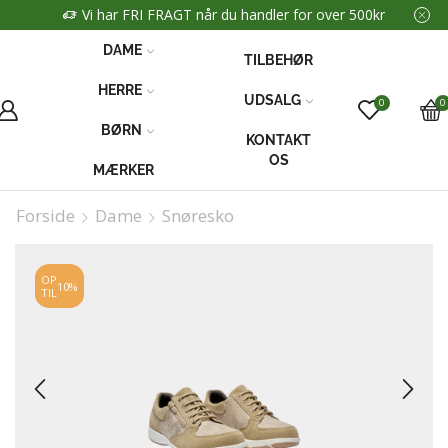
Vi har FRI FRAGT når du handler for over 500kr
DAME
TILBEHØR
HERRE
UDSALG
0
0
BØRN
KONTAKT
OS
MÆRKER
Forside
Dame
Snøresko
OP
10%
TIL