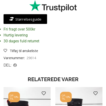
Størrelsesguide
Fri fragt over 500kr
Hurtig levering
30 dages fuld returret
Tilføj til ønskeliste
Varenummer:
29614
DEL:
RELATEREDE VARER
OP
OP
10%
10%
TIL
TIL