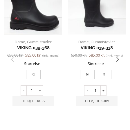
Dame
,
Gummistøvler
Dame
,
Gummistøvler
VIKING 039-368
VIKING 039-338
650.00
kr.
585.00
kr.
650.00
kr.
585.00
kr.
(inkl. moms)
(inkl. moms)
Størrelse
Størrelse
42
36
40
-
+
-
+
TILFØJ TIL KURV
TILFØJ TIL KURV