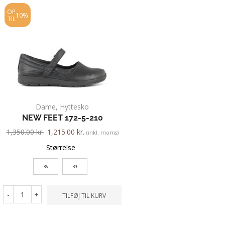
OP
OP
10%
10%
TIL
TIL
Dame
,
Hyttesko
Dame
,
Gummist
NEW FEET 172-5-210
VIKING 039
1,350.00
kr.
1,215.00
kr.
500.00
kr.
450.00
kr.
(inkl. moms)
Størrelse
Farve
36
39
Størrelse
-
+
TILFØJ TIL KURV
36