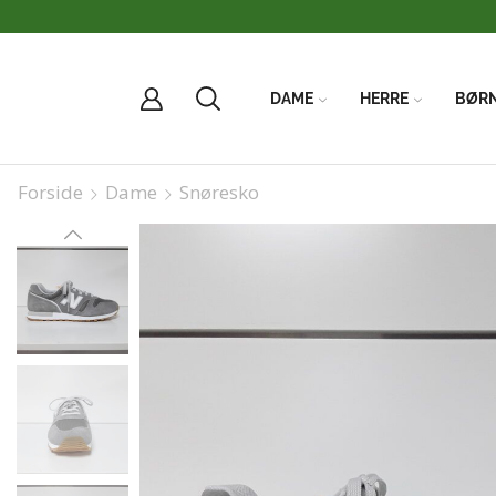
Vi har FRI
DAME
HERRE
BØR
Forside
Dame
Snøresko