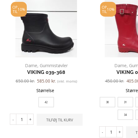
OP
OP
10%
10%
TIL
TIL
Dame
,
Gummistøvler
Dame
,
Gum
VIKING 039-368
VIKING 
650.00
kr.
585.00
kr.
450.00
kr.
405.
(inkl. moms)
Størrelse
Større
42
30
31
34
-
+
TILFØJ TIL KURV
-
+
T