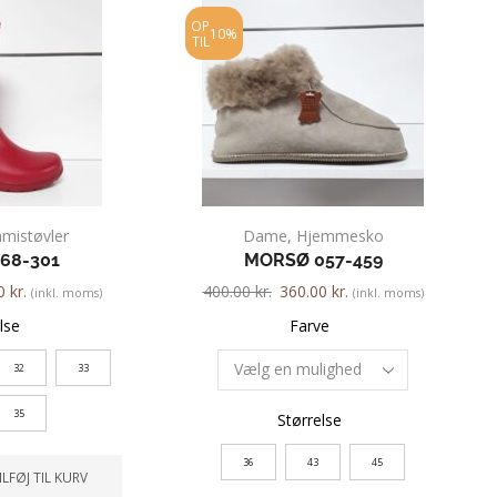
OP
10%
TIL
mistøvler
Dame
,
Hjemmesko
068-301
MORSØ 057-459
00
kr.
400.00
kr.
360.00
kr.
(inkl. moms)
(inkl. moms)
lse
Farve
32
33
35
Størrelse
36
43
45
ILFØJ TIL KURV