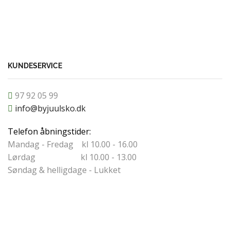
-
+
TILFØ
KUNDESERVICE
97 92 05 99
info@byjuulsko.dk
Telefon åbningstider:
Mandag - Fredag kl 10.00 - 16.00
Lørdag kl 10.00 - 13.00
Søndag & helligdage - Lukket