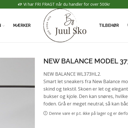
 FRAGT når du handler for over 500kr
N
MÆRKER
TILBEHØR
NEW BALANCE MODEL 37
NEW BALANCE WL373HL2.
Smart let sneakers fra New Balance mode
skind og tekstil. Skoen er let og elegan
bukser og kjole. Den kan snøres, hvilket
foden. Grå er meget neutral, så kan båd
Denne vare er p.t. ikke på lager og er derfo