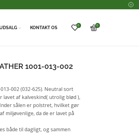
0
0
UDSALG
KONTAKT OS
ATHER 1001-013-002
-002 (032-625). Neutral sort
lavet af kalveskind( utrolig blød ),
der sålen er polstret, hvilket gør
af miljøvenlige, da de er lavet på
es både til dagligt, og sammen