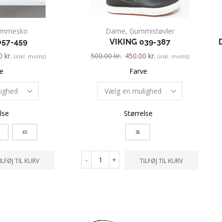
emmesko
Dame
,
Gummistøvler
57-459
VIKING 039-387
00
kr.
500.00
kr.
450.00
kr.
(inkl. moms)
(inkl. moms)
e
Farve
lse
Størrelse
45
36
-
+
ILFØJ TIL KURV
TILFØJ TIL KURV