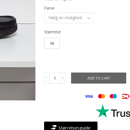
Farve
Størrelse
36
ADD TO CART
Størrelsesguide