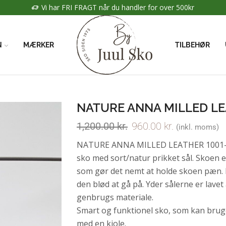
Vi har FRI FRAGT når du handler for over 500kr
N
MÆRKER
TILBEHØR
NATURE ANNA MILLED LE
1,200.00
kr.
960.00
kr.
(inkl. moms)
NATURE ANNA MILLED LEATHER 1001-013
sko med sort/natur prikket sål. Skoen er 
som gør det nemt at holde skoen pæn. In
den blød at gå på. Yder sålerne er lavet 
genbrugs materiale.
Smart og funktionel sko, som kan brug
med en kjole.