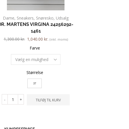
Dame
,
Sneakers
,
Snøresko
,
Udsalg
Dame
,
Pumps
,
DR. MARTENS VIRGINA 24256292-
GABOR 51.26
1461
700.00
kr.
560.00
kr.
1,300.00
kr.
1,040.00
kr.
(inkl. moms)
Farve
Farve
Størrelse
Størrelse
2.5
37
-
+
TILFØ
-
+
TILFØJ TIL KURV