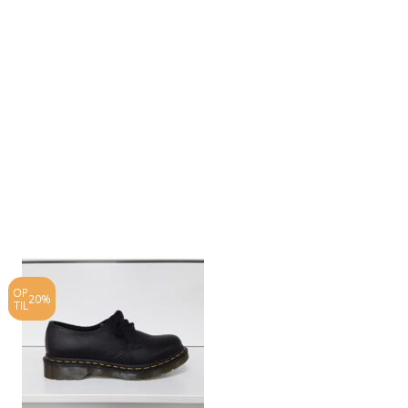
OP
OP
20%
20%
TIL
TIL