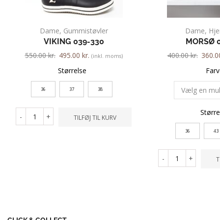
Dame
,
Gummistøvler
Dame
,
Hj
VIKING 039-330
MORSØ 0
550.00
kr.
495.00
kr.
400.00
kr.
360.
(inkl. moms)
Størrelse
Farv
36
37
38
Større
-
+
TILFØJ TIL KURV
36
43
-
+
T