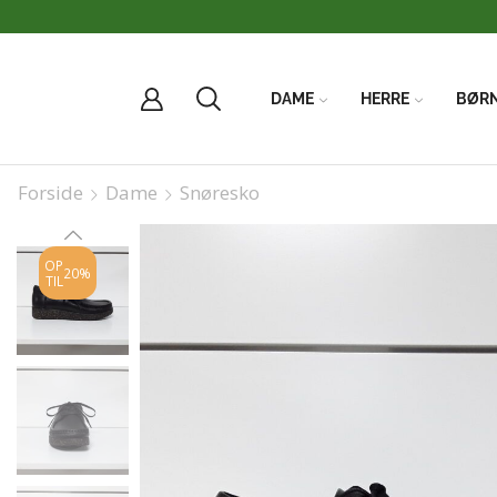
DAME
HERRE
BØR
Forside
Dame
Snøresko
OP
20%
TIL