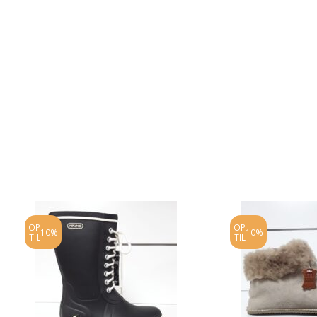
OP
OP
10%
10%
TIL
TIL