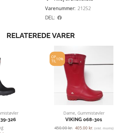
Varenummer:
21252
DEL:
RELATEREDE VARER
OP
10%
TIL
mistøvler
Dame
,
Gummistøvler
039-326
VIKING 068-301
ng
450.00
kr.
405.00
kr.
(inkl. moms)