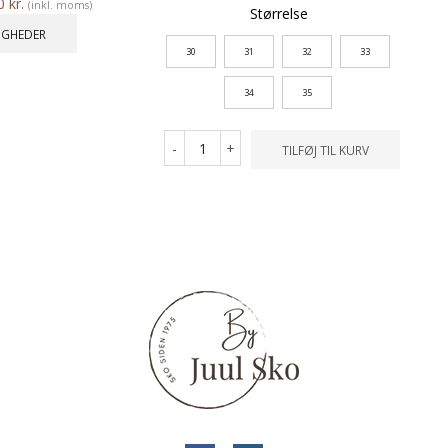
00
kr.
(inkl. moms)
Størrelse
IGHEDER
30
31
32
33
34
35
-
+
TILFØJ TIL KURV