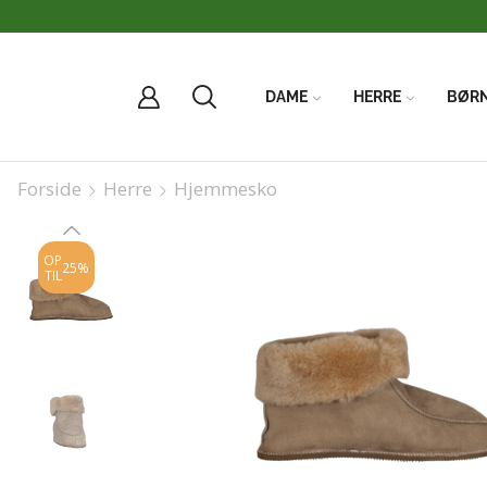
DAME
HERRE
BØR
Forside
Herre
Hjemmesko
OP
25%
TIL