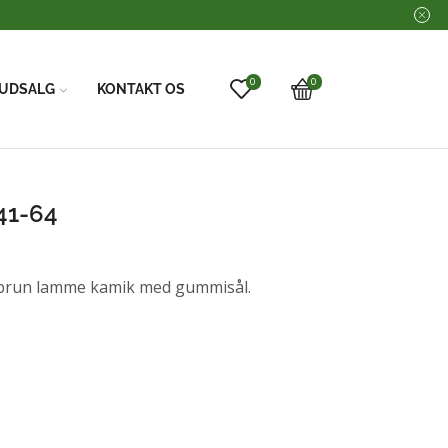
0
0
UDSALG
KONTAKT OS
41-64
run lamme kamik med gummisål.