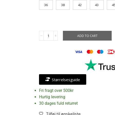
36
38
42
43
4
ADD TO CART
Størrelsesguide
Fri fragt over 500kr
Hurtig levering
30 dages fuld returret
Tilføj til ønskeliste