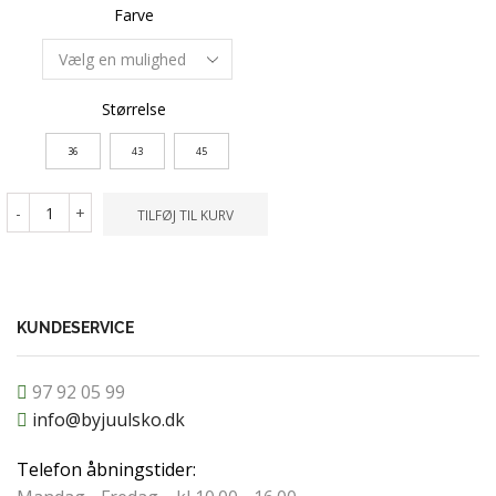
Farve
Farve
Størrelse
Størrelse
36
43
45
36
-
+
-
+
TILFØJ TIL KURV
TILFØ
KUNDESERVICE
97 92 05 99
info@byjuulsko.dk
Telefon åbningstider: