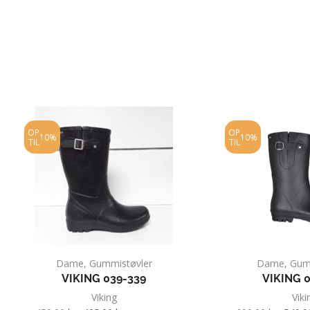
OP
OP
10%
10%
TIL
TIL
Dame
,
Gummistøvler
Dame
,
Gum
VIKING 039-339
VIKING 
Viking
Viki