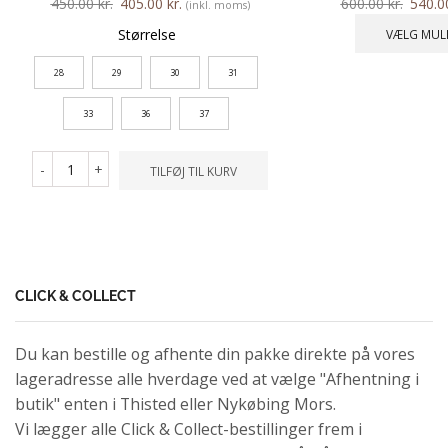
450.00
kr.
405.00
kr.
600.00
kr.
540.
(inkl. moms)
Størrelse
VÆLG MUL
28
29
30
31
33
36
37
-
+
TILFØJ TIL KURV
CLICK & COLLECT
Du kan bestille og afhente din pakke direkte på vores
lageradresse alle hverdage ved at vælge "Afhentning i
butik" enten i Thisted eller Nykøbing Mors.
Vi lægger alle Click & Collect-bestillinger frem i