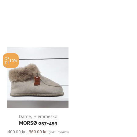
OP
OP
10%
10%
TIL
TIL
Dame
,
Hjemmesko
Dame
,
Gummist
MORSØ 057-459
VIKING 039
400.00
kr.
360.00
kr.
500.00
kr.
450.00
kr.
(inkl. moms)