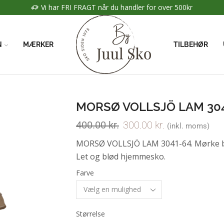
Vi har FRI FRAGT når du handler for over 500kr
N
MÆRKER
TILBEHØR
MORSØ VOLLSJÖ LAM 30
400.00
kr.
300.00
kr.
(inkl. moms)
MORSØ VOLLSJÖ LAM 3041-64. Mørke b
Let og blød hjemmesko.
Farve
Størrelse