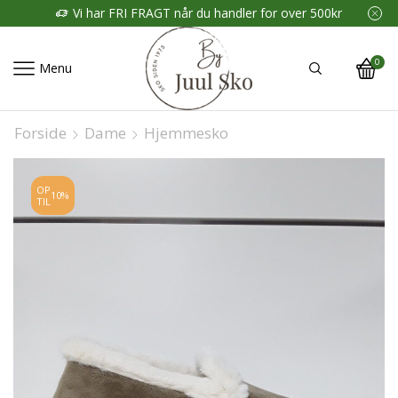
Vi har FRI FRAGT når du handler for over 500kr
0
Menu
Forside
Dame
Hjemmesko
OP
10%
TIL