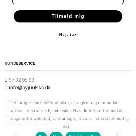
Tilmeld mig
Nej, tak
KUNDESERVICE
97 92 05 99
info@byjuulsko.dk
Telefon åbningstider:
Vi bruger cookies for at sikre, at vi giver dig den bedste
Mandag - Fredag kl 10.00 - 16.00
oplevelse på vores hjemmeside. Hvis du fortsætter med at
Lørdag kl 10.00 - 13.00
bruge dette websted, vil vi antage, at du er indforstået med
Søndag & helligdage - Lukket
det.
0
0