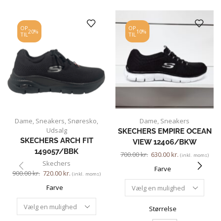
OP
OP
20%
10%
TIL
TIL
Dame
,
Sneakers
,
Snøresko
,
Dame
,
Sneakers
Udsalg
SKECHERS EMPIRE OCEAN
SKECHERS ARCH FIT
VIEW 12406/BKW
149057/BBK
700.00
kr.
630.00
kr.
(inkl. moms)
Skechers
Farve
900.00
kr.
720.00
kr.
(inkl. moms)
Farve
Størrelse