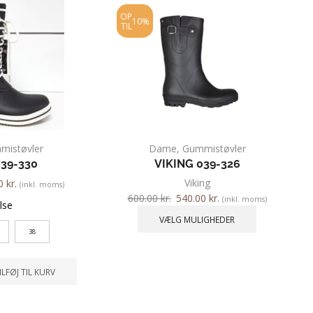
OP
10%
TIL
mistøvler
Dame
,
Gummistøvler
039-330
VIKING 039-326
Viking
00
kr.
(inkl. moms)
600.00
kr.
540.00
kr.
(inkl. moms)
lse
VÆLG MULIGHEDER
38
ILFØJ TIL KURV