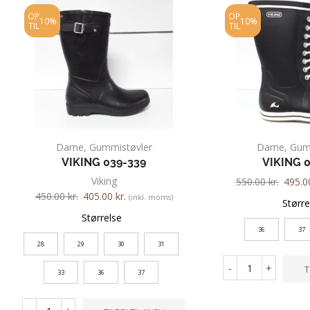
OP
OP
10%
10%
TIL
TIL
Dame
,
Gummistøvler
Dame
,
Gum
VIKING 039-339
VIKING 
Viking
550.00
kr.
495.
450.00
kr.
405.00
kr.
(inkl. moms)
Større
Størrelse
36
37
28
29
30
31
-
+
T
33
36
37