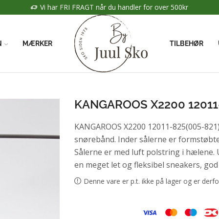
 FRAGT når du handler for over 500kr
N
MÆRKER
TILBEHØR
KANGAROOS X2200 12011
KANGAROOS X2200 12011-825(005-821). 
snørebånd. Inder sålerne er formstøbte
Sålerne er med luft polstring i hælene. 
en meget let og fleksibel sneakers, god 
Denne vare er p.t. ikke på lager og er derfo