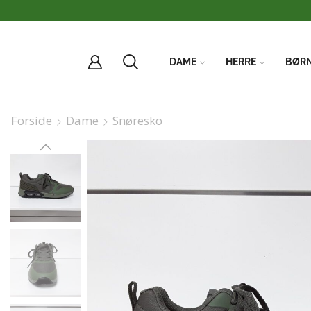
Vi har FRI
DAME
HERRE
BØR
Forside
Dame
Snøresko