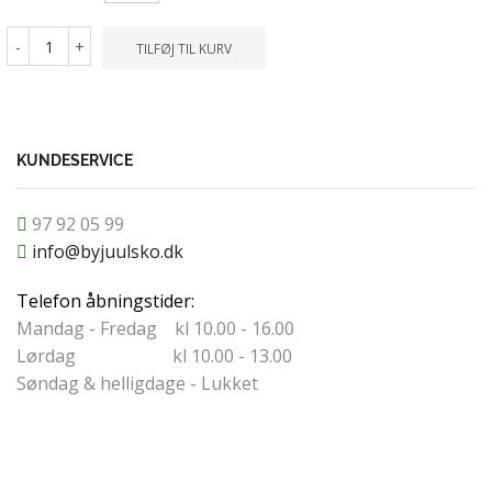
-
+
TILFØ
-
+
TILFØJ TIL KURV
KUNDESERVICE
97 92 05 99
info@byjuulsko.dk
Telefon åbningstider:
Mandag - Fredag kl 10.00 - 16.00
Lørdag kl 10.00 - 13.00
Søndag & helligdage - Lukket