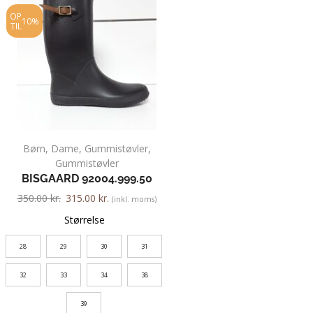
OP
OP
10%
10%
TIL
TIL
Børn
,
Dame
,
Gummistøvler
,
Dame
,
Gummist
Gummistøvler
VIKING 039
BISGAARD 92004.999.50
500.00
kr.
450.00
kr.
350.00
kr.
315.00
kr.
(inkl. moms)
Farve
Størrelse
28
29
30
31
Størrelse
32
33
34
38
36
39