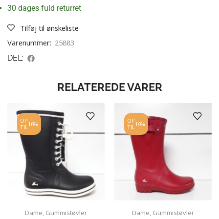
30 dages fuld returret
Tilføj til ønskeliste
Varenummer:
25883
DEL:
RELATEREDE VARER
OP
OP
10%
10%
TIL
TIL
Dame
,
Gummistøvler
Dame
,
Gummistøvler