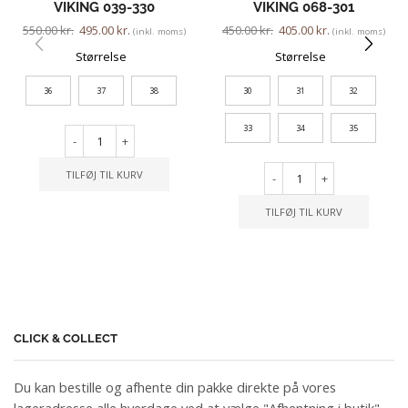
VIKING 039-330
VIKING 068-301
550.00
kr.
495.00
kr.
450.00
kr.
405.00
kr.
(inkl. moms)
(inkl. moms)
Størrelse
Størrelse
36
37
38
30
31
32
33
34
35
-
+
TILFØJ TIL KURV
-
+
TILFØJ TIL KURV
CLICK & COLLECT
Du kan bestille og afhente din pakke direkte på vores