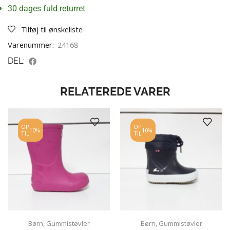
30 dages fuld returret
Tilføj til ønskeliste
Varenummer:
24168
DEL:
RELATEREDE VARER
OP
OP
10%
10%
TIL
TIL
Børn
,
Gummistøvler
Børn
,
Gummistøvler