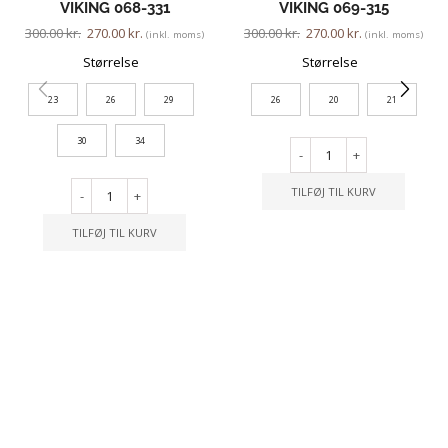
VIKING 068-331
VIKING 069-315
300.00
kr.
270.00
kr.
300.00
kr.
270.00
kr.
(inkl. moms)
(inkl. moms)
Størrelse
Størrelse
23
26
29
26
20
21
30
34
-
+
TILFØJ TIL KURV
-
+
TILFØJ TIL KURV