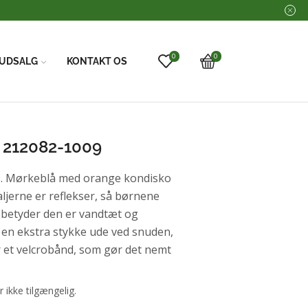
0
0
UDSALG
KONTAKT OS
 212082-1009
. Mørkeblå med orange kondisko
taljerne er reflekser, så børnene
 betyder den er vandtæt og
 en ekstra stykke ude ved snuden,
er et velcrobånd, som gør det nemt
r ikke tilgængelig.