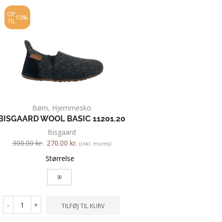
OP
OP
10%
10%
TIL
TIL
Børn
,
Hjemmesko
Børn
,
Hjemme
BISGAARD WOOL BASIC 11201.20
GLERUPS 088
Bisgaard
Glerups
300.00
kr.
270.00
kr.
400.00
kr.
360.00
kr.
(inkl. moms)
Størrelse
Farve
30
Størrelse
-
+
TILFØJ TIL KURV
28
29
30