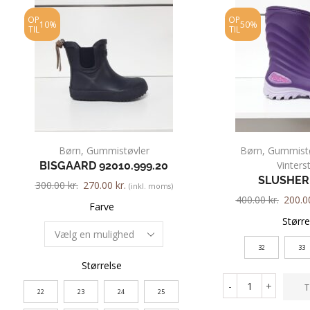
OP
OP
10%
50%
TIL
TIL
Børn
,
Gummistøvler
Børn
,
Gummistø
Vinters
BISGAARD 92010.999.20
SLUSHER
300.00
kr.
270.00
kr.
(inkl. moms)
400.00
kr.
200.
Farve
Større
32
33
Størrelse
-
+
T
22
23
24
25