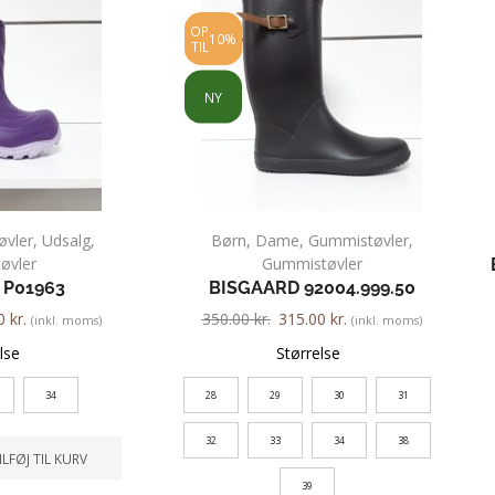
OP
10%
TIL
NY
vler
,
Udsalg
,
Børn
,
Dame
,
Gummistøvler
,
tøvler
Gummistøvler
 P01963
BISGAARD 92004.999.50
00
kr.
350.00
kr.
315.00
kr.
(inkl. moms)
(inkl. moms)
lse
Størrelse
34
28
29
30
31
32
33
34
38
ILFØJ TIL KURV
39