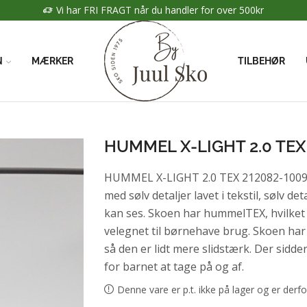
Vi har FRI FRAGT når du handler for over 500kr
N
MÆRKER
TILBEHØR
HUMMEL X-LIGHT 2.0 TEX
HUMMEL X-LIGHT 2.0 TEX 212082-1009
med sølv detaljer lavet i tekstil, sølv de
kan ses. Skoen har hummelTEX, hvilket
velegnet til børnehave brug. Skoen har
så den er lidt mere slidstærk. Der sidd
for barnet at tage på og af.
Denne vare er p.t. ikke på lager og er derfo