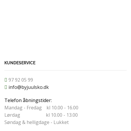
32
33
-
+
TILFØ
KUNDESERVICE
97 92 05 99
info@byjuulsko.dk
Telefon åbningstider:
Mandag - Fredag kl 10.00 - 16.00
Lørdag kl 10.00 - 13.00
Søndag & helligdage - Lukket