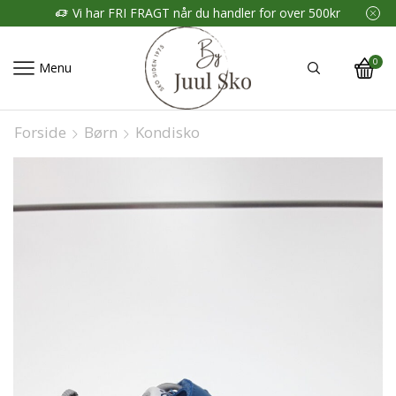
Vi har FRI FRAGT når du handler for over 500kr
0
Menu
Forside
Børn
Kondisko