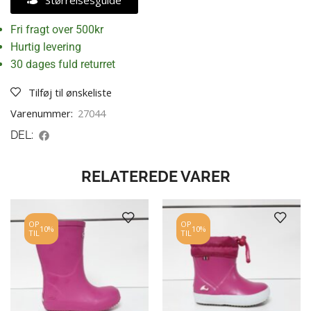
Størrelsesguide
Fri fragt over 500kr
Hurtig levering
30 dages fuld returret
Tilføj til ønskeliste
Varenummer:
27044
DEL:
RELATEREDE VARER
OP
OP
10%
10%
TIL
TIL