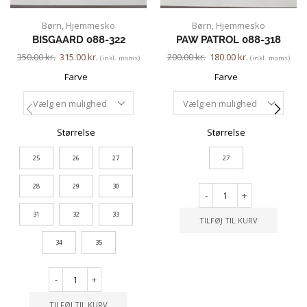
Børn
,
Hjemmesko
Børn
,
Hjemmesko
BISGAARD 088-322
PAW PATROL 088-318
350.00
kr.
315.00
kr.
200.00
kr.
180.00
kr.
(inkl. moms)
(inkl. moms)
Farve
Farve
Størrelse
Størrelse
25
26
27
27
28
29
30
-
+
31
32
33
TILFØJ TIL KURV
34
35
-
+
TILFØJ TIL KURV