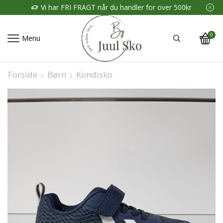
Vi har FRI FRAGT når du handler for over 500kr
0
Menu
Forside
Børn
Kondisko