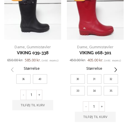
Dame
,
Gummistøvler
Dame
,
Gummistøvler
VIKING 039-338
VIKING 068-301
650.00
kr.
585.00
kr.
450.00
kr.
405.00
kr.
(inkl. moms)
(inkl. moms)
Størrelse
Størrelse
36
40
30
31
32
33
34
35
-
+
TILFØJ TIL KURV
-
+
TILFØJ TIL KURV