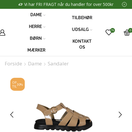
Vi har FRI FRAGT når du handler for over 500kr
DAME
TILBEHØR
HERRE
UDSALG
76
0
BØRN
KONTAKT
OS
MÆRKER
Forside
Dame
Sandaler
OP
30%
TIL