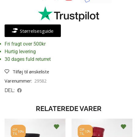
Størrelsesguide
Fri fragt over 500kr
Hurtig levering
30 dages fuld returret
Tilføj til ønskeliste
Varenummer:
29582
DEL:
RELATEREDE VARER
OP
OP
10%
10%
TIL
TIL