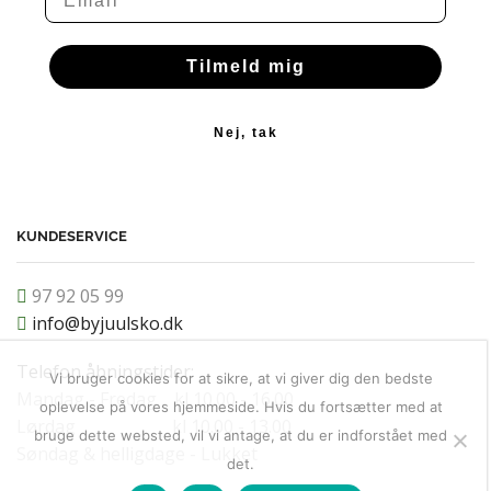
Tilmeld mig
Nej, tak
KUNDESERVICE
97 92 05 99
info@byjuulsko.dk
Telefon åbningstider:
Vi bruger cookies for at sikre, at vi giver dig den bedste
Mandag - Fredag kl 10.00 - 16.00
oplevelse på vores hjemmeside. Hvis du fortsætter med at
Lørdag kl 10.00 - 13.00
bruge dette websted, vil vi antage, at du er indforstået med
Søndag & helligdage - Lukket
det.