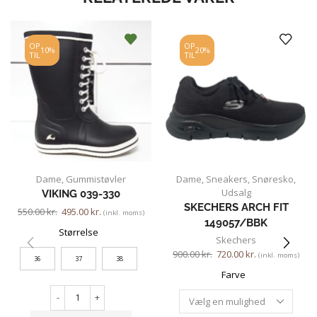
OP
OP
10%
20%
TIL
TIL
Dame
,
Gummistøvler
Dame
,
Sneakers
,
Snøresko
,
Udsalg
VIKING 039-330
SKECHERS ARCH FIT
550.00
kr.
495.00
kr.
(inkl. moms)
149057/BBK
Størrelse
Skechers
900.00
kr.
720.00
kr.
(inkl. moms)
36
37
38
Farve
-
+