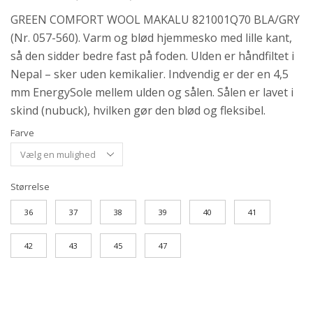
GREEN COMFORT WOOL MAKALU 821001Q70 BLA/GRY
(Nr. 057-560). Varm og blød hjemmesko med lille kant,
så den sidder bedre fast på foden. Ulden er håndfiltet i
Nepal – sker uden kemikalier. Indvendig er der en 4,5
mm EnergySole mellem ulden og sålen. Sålen er lavet i
skind (nubuck), hvilken gør den blød og fleksibel.
Farve
Størrelse
36
37
38
39
40
41
42
43
45
47