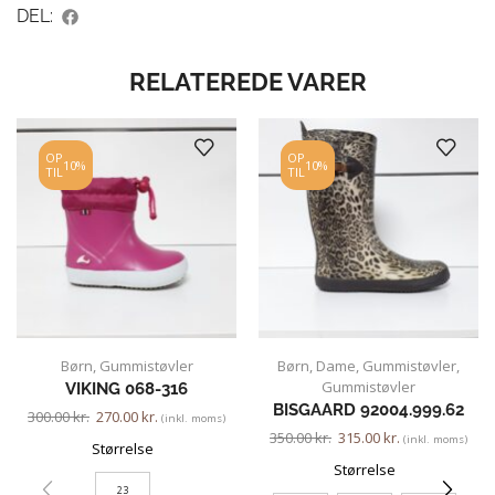
DEL:
RELATEREDE VARER
OP
OP
10%
10%
TIL
TIL
Børn
,
Gummistøvler
Børn
,
Dame
,
Gummistøvler
,
Gummistøvler
VIKING 068-316
BISGAARD 92004.999.62
300.00
kr.
270.00
kr.
(inkl. moms)
350.00
kr.
315.00
kr.
(inkl. moms)
Størrelse
Størrelse
23