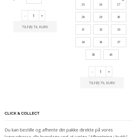
25
26
27
-
+
28
29
30
TILFØJ TIL KURV
31
32
33
34
36
37
38
40
-
+
TILFØJ TIL KURV
CLICK & COLLECT
Du kan bestille og afhente din pakke direkte på vores
lageradresse alle hverdage ved at vælge "Afhentning i butik"