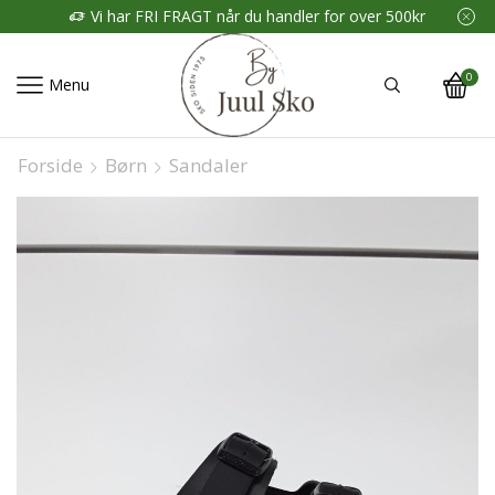
Vi har FRI FRAGT når du handler for over 500kr
0
Menu
Forside
Børn
Sandaler