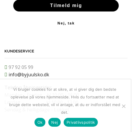
Tilmeld mig
Nej, tak
KUNDESERVICE
97 92 05 99
info@byjuulsko.dk
Telefon åbningstider:
Vi bruger cookies for at sikre, at vi giver dig den bedste
Mandag - Fredag kl 10.00 - 16.00
oplevelse på vores hjemmeside. Hvis du fortsætter med at
Lørdag kl 10.00 - 13.00
bruge dette websted, vil vi antage, at du er indforstået med
Søndag & helligdage - Lukket
det.
Ok
Nej
Privatlivspolitik