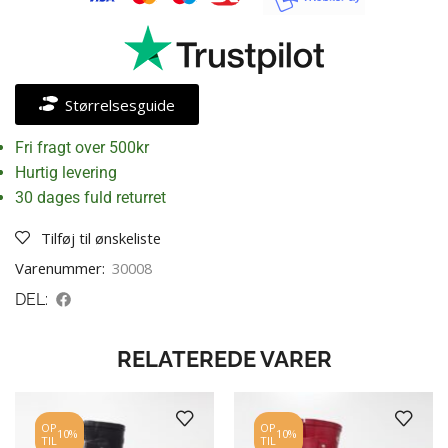
Størrelsesguide
Fri fragt over 500kr
Hurtig levering
30 dages fuld returret
Tilføj til ønskeliste
Varenummer:
30008
DEL:
RELATEREDE VARER
OP
OP
10%
10%
TIL
TIL