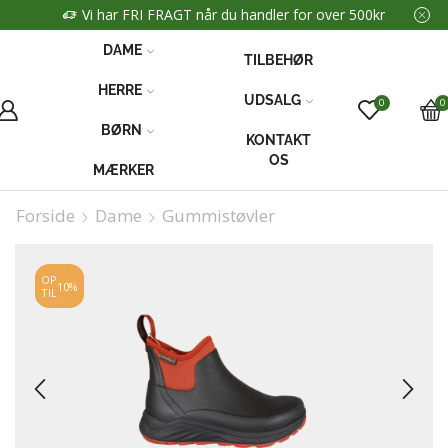
Vi har FRI FRAGT når du handler for over 500kr
DAME
TILBEHØR
HERRE
UDSALG
0
0
BØRN
KONTAKT
OS
MÆRKER
Forside
Dame
Gummistøvler
OP
10%
TIL