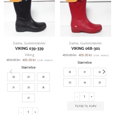
Dame
,
Gummistøvler
Dame
,
Gummistøvler
VIKING 039-339
VIKING 068-301
Viking
450.00
kr.
405.00
kr.
(inkl. moms)
450.00
kr.
405.00
kr.
(inkl. moms)
Størrelse
Størrelse
30
31
32
28
29
30
33
34
35
31
33
36
-
+
37
TILFØJ TIL KURV
-
+