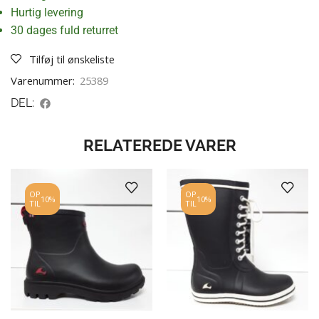
Hurtig levering
30 dages fuld returret
Tilføj til ønskeliste
Varenummer:
25389
DEL:
RELATEREDE VARER
OP
OP
10%
10%
TIL
TIL