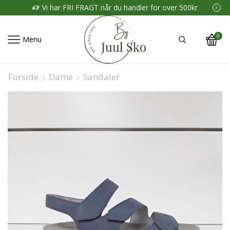
Vi har FRI FRAGT når du handler for over 500kr
0
Menu
Forside
Dame
Sandaler