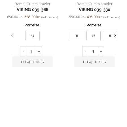
Dame
,
Gummistøvler
Dame
,
Gummistøvler
VIKING 039-368
VIKING 039-330
650.00
kr.
585.00
kr.
550.00
kr.
495.00
kr.
(inkl. moms)
(inkl. moms)
Størrelse
Størrelse
42
36
37
38
-
+
-
+
TILFØJ TIL KURV
TILFØJ TIL KURV