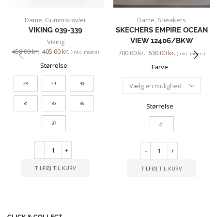
Dame
,
Gummistøvler
Dame
,
Sneakers
VIKING 039-339
SKECHERS EMPIRE OCEAN
VIEW 12406/BKW
Viking
450.00
kr.
405.00
kr.
700.00
kr.
630.00
kr.
(inkl. moms)
(inkl. moms)
Størrelse
Farve
28
29
30
31
33
36
Størrelse
37
41
-
+
-
+
TILFØJ TIL KURV
TILFØJ TIL KURV
CLICK & COLLECT