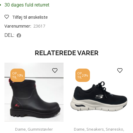
30 dages fuld returret
Tilføj til ønskeliste
Varenummer:
23617
DEL:
RELATEREDE VARER
OP
OP
10%
20%
TIL
TIL
Dame
,
Gummistøvler
Dame
,
Sneakers
,
Snøresko
,