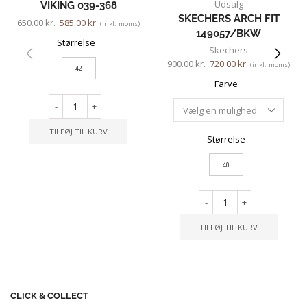
Udsalg
VIKING 039-368
SKECHERS ARCH FIT
650.00
kr.
585.00
kr.
(inkl. moms)
149057/BKW
Størrelse
Skechers
900.00
kr.
720.00
kr.
(inkl. moms)
42
Farve
-
+
TILFØJ TIL KURV
Størrelse
40
-
+
TILFØJ TIL KURV
CLICK & COLLECT