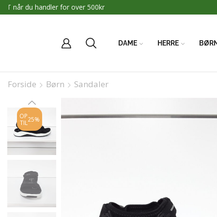
DAME
HERRE
BØR
Forside
Børn
Sandaler
OP
25%
TIL