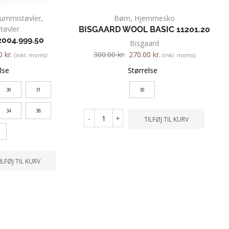
ummistøvler
,
Børn
,
Hjemmesko
øvler
BISGAARD WOOL BASIC 11201.20
004.999.50
Bisgaard
00
kr.
300.00
kr.
270.00
kr.
(inkl. moms)
(inkl. moms)
lse
Størrelse
30
31
30
34
38
-
+
TILFØJ TIL KURV
ILFØJ TIL KURV