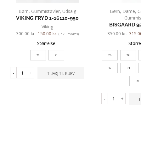
Børn
,
Gummistøvler
,
Udsalg
Børn
,
Dame
,
G
Gummist
VIKING FRYD 1-16110-950
BISGAARD 92
Viking
300.00
kr.
150.00
kr.
350.00
kr.
315.
(inkl. moms)
Størrelse
Større
20
21
28
29
32
33
-
+
TILFØJ TIL KURV
39
-
+
T