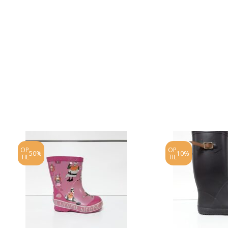
OP
OP
50%
10%
TIL
TIL