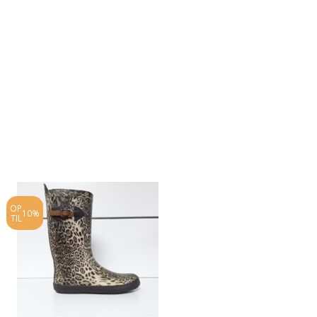
OP
OP
10%
30%
TIL
TIL