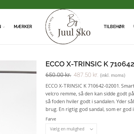
Vi har FRI FRAGT når du handler for over 500kr
N
MÆRKER
TILBEHØR
ECCO X-TRINSIC K 71064
650.00
kr.
487.50
kr.
(inkl. moms)
ECCO X-TRINSIC K 710642-02001. Smart
velcro remme, så den kan sidde godt på
så foden hviler godt i sandalen. Yder sål
brug. En rigtig god sandal, som er god i
Farve