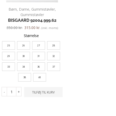
Børn
,
Dame
,
Gummistøvler
,
Børn
,
Kondisko
,
Gummistøvler
HUMMEL 064
BISGAARD 92004.999.62
600.00
kr.
420.00
kr.
350.00
kr.
315.00
kr.
(inkl. moms)
Farve
Størrelse
25
26
27
28
Størrelse
29
30
31
32
37
33
34
36
37
-
+
TILFØ
38
40
-
+
TILFØJ TIL KURV