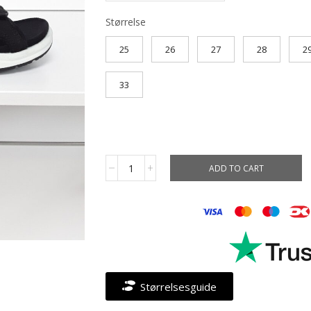
Størrelse
25
26
27
28
2
33
ADD TO CART
Størrelsesguide