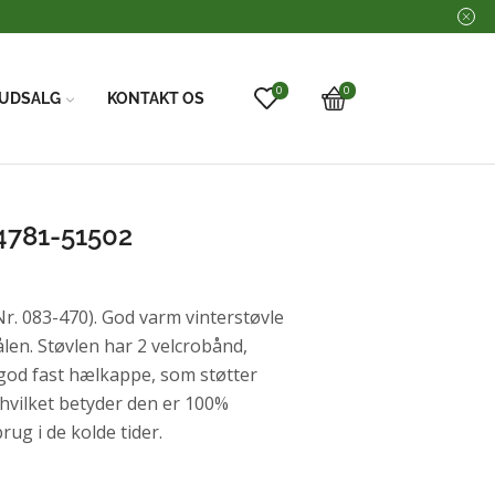
0
0
UDSALG
KONTAKT OS
4781-51502
. 083-470). God varm vinterstøvle
ålen. Støvlen har 2 velcrobånd,
 god fast hælkappe, som støtter
, hvilket betyder den er 100%
rug i de kolde tider.