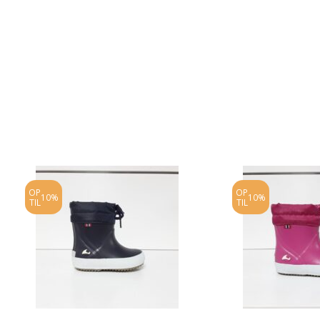
OP
OP
10%
10%
TIL
TIL