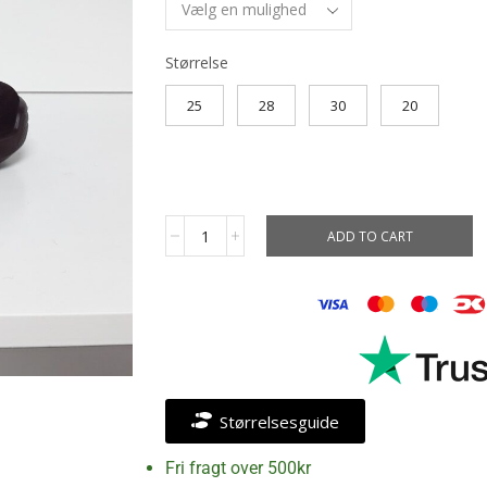
Størrelse
25
28
30
20
ADD TO CART
Størrelsesguide
Fri fragt over 500kr