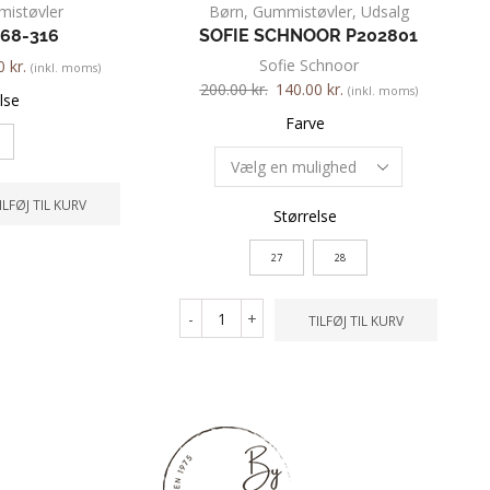
istøvler
Børn
,
Gummistøvler
,
Udsalg
068-316
SOFIE SCHNOOR P202801
Sofie Schnoor
00
kr.
(inkl. moms)
200.00
kr.
140.00
kr.
(inkl. moms)
lse
Farve
ILFØJ TIL KURV
Størrelse
27
28
-
+
TILFØJ TIL KURV