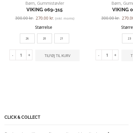
Børn
,
Gummistøvler
Børn
,
Gumm
VIKING 069-315
VIKING 
300.00
kr.
270.00
kr.
300.00
kr.
270.
(inkl. moms)
Størrelse
Større
26
20
21
23
-
+
-
+
TILFØJ TIL KURV
T
CLICK & COLLECT