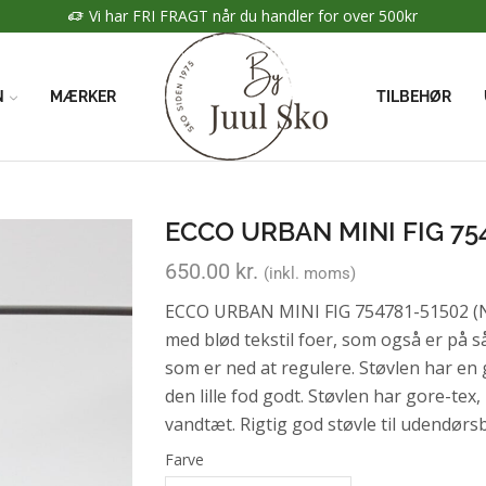
Vi har FRI FRAGT når du handler for over 500kr
N
MÆRKER
TILBEHØR
ECCO URBAN MINI FIG 75
650.00
kr.
(inkl. moms)
ECCO URBAN MINI FIG 754781-51502 (Nr
med blød tekstil foer, som også er på s
som er ned at regulere. Støvlen har en
den lille fod godt. Støvlen har gore-tex
vandtæt. Rigtig god støvle til udendørsb
Farve