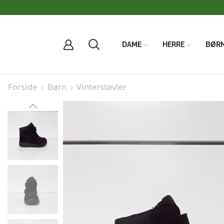
DAME
HERRE
BØR
Forside
Børn
Vinterstøvler