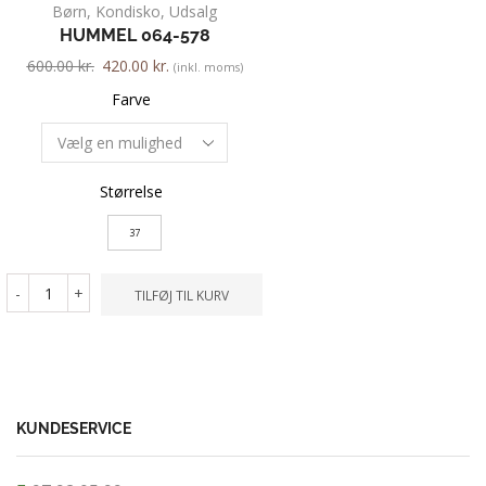
Børn
,
Kondisko
,
Udsalg
Børn
,
Sandal
HUMMEL 064-578
HUMMEL 071
600.00
kr.
420.00
kr.
200.00
kr.
150.00
kr.
(inkl. moms)
Farve
Farve
Størrelse
Størrelse
37
24
-
+
-
+
TILFØJ TIL KURV
TILFØ
KUNDESERVICE