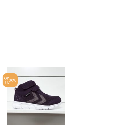
OP
OP
30%
25%
TIL
TIL