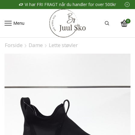
Vi har FRI FRAGT når du handler for over 500kr
0
Menu
Forside
Dame
Lette støvler