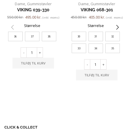
Dame
,
Gummistøvler
Dame
,
Gummistøvler
VIKING 039-330
VIKING 068-301
550.00
kr.
495.00
kr.
450.00
kr.
405.00
kr.
(inkl. moms)
(inkl. moms)
Størrelse
Størrelse
36
37
38
30
31
32
33
34
35
-
+
TILFØJ TIL KURV
-
+
TILFØJ TIL KURV
CLICK & COLLECT