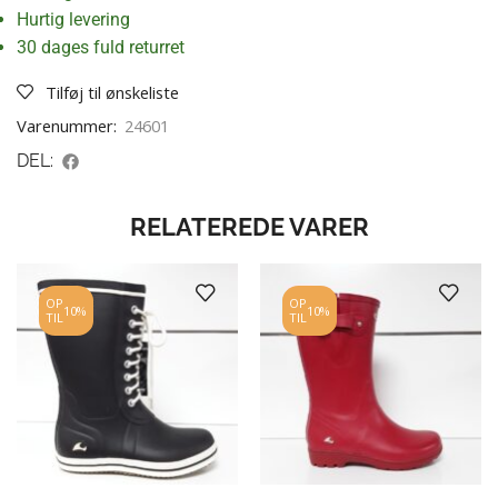
Hurtig levering
30 dages fuld returret
Tilføj til ønskeliste
Varenummer:
24601
DEL:
RELATEREDE VARER
OP
OP
10%
10%
TIL
TIL