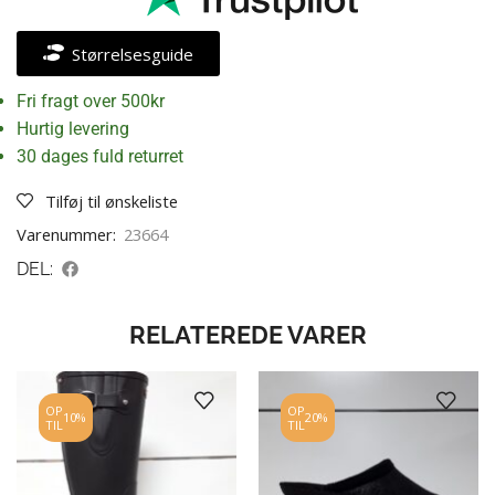
Størrelsesguide
Fri fragt over 500kr
Hurtig levering
30 dages fuld returret
Tilføj til ønskeliste
Varenummer:
23664
DEL:
RELATEREDE VARER
OP
OP
10%
20%
TIL
TIL