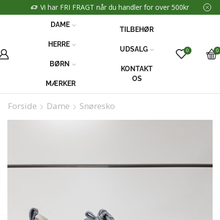
Vi har FRI FRAGT når du handler for over 500kr
DAME
TILBEHØR
HERRE
UDSALG
0
0
BØRN
KONTAKT
OS
MÆRKER
Forside
Dame
Snøresko