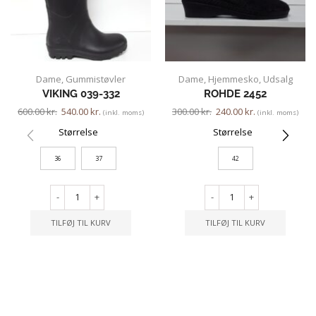
Dame
,
Gummistøvler
Dame
,
Hjemmesko
,
Udsalg
VIKING 039-332
ROHDE 2452
600.00
kr.
540.00
kr.
300.00
kr.
240.00
kr.
(inkl. moms)
(inkl. moms)
Størrelse
Størrelse
36
37
42
-
+
-
+
TILFØJ TIL KURV
TILFØJ TIL KURV