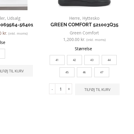
ler
,
Udsalg
Herre
,
Hyttesko
069564-56401
GREEN COMFORT 521003Q35
Green Comfort
00
kr.
(inkl. moms)
1,200.00
kr.
(inkl. moms)
lse
Størrelse
41
42
43
44
ILFØJ TIL KURV
45
46
47
-
+
TILFØJ TIL KURV