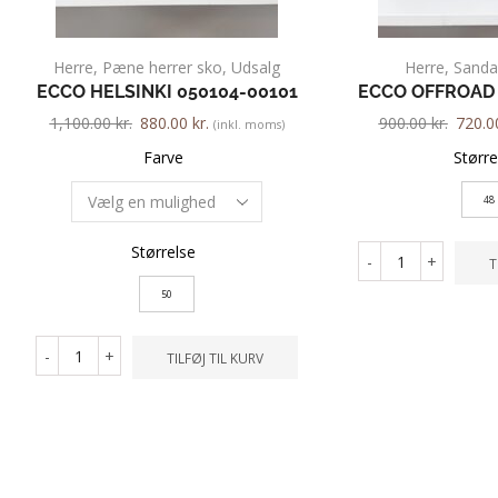
Herre
,
Pæne herrer sko
,
Udsalg
Herre
,
Sanda
ECCO HELSINKI 050104-00101
ECCO OFFROAD 
1,100.00
kr.
880.00
kr.
900.00
kr.
720.
(inkl. moms)
Farve
Større
48
Størrelse
-
+
T
50
-
+
TILFØJ TIL KURV