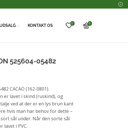
0
0
UDSALG
KONTAKT OS
N 525604-05482
82 CACAO (162-0801).
 er lavet i skind (ruskind), og
talje ved at der er en lys brun kant
ere hvis man har behov for dette –
 sort sål under. Når den sorte sål
r lavet i PVC.