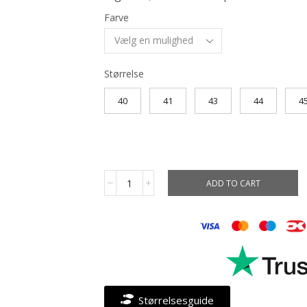
Farve
Størrelse
40
41
43
44
4
ADD TO CART
Størrelsesguide