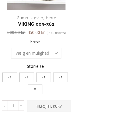
Gummistøvler
,
Herre
Herre
,
Hyttesko
,
VIKING 009-362
GREEN COMFORT 
Green Comfo
500.00
kr.
450.00
kr.
(inkl. moms)
1,000.00
kr.
500.00
kr
Farve
Farve
Størrelse
Størrelse
40
41
44
45
41
42
46
-
+
TILFØ
-
+
TILFØJ TIL KURV