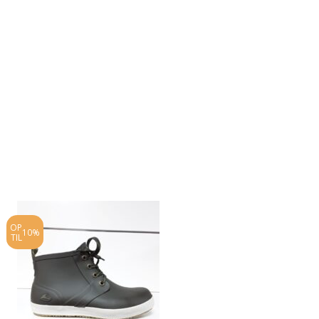
OP
OP
10%
50%
TIL
TIL