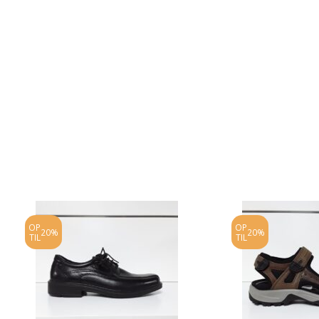
OP
OP
20%
20%
TIL
TIL