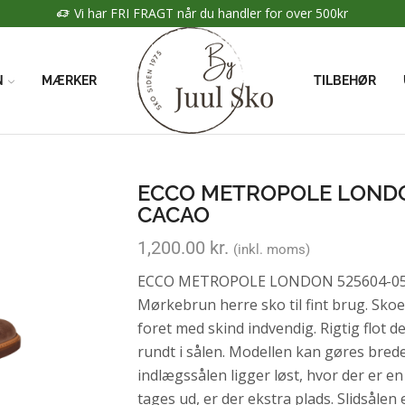
Vi har FRI FRAGT når du handler for over 500kr
N
MÆRKER
TILBEHØR
ECCO METROPOLE LONDO
CACAO
1,200.00
kr.
(inkl. moms)
ECCO METROPOLE LONDON 525604-054
Mørkebrun herre sko til fint brug. Skoen
foret med skind indvendig. Rigtig flot de
rundt i sålen. Modellen kan gøres bred
indlægssålen ligger løst, hvor der er en
tages ud, er der ekstra plads. Slidsålen e