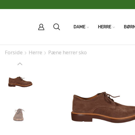
DAME
HERRE
BØR
Forside
Herre
Pæne herrer sko