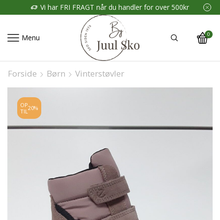
Vi har FRI FRAGT når du handler for over 500kr
0
Menu
Forside
Børn
Vinterstøvler
OP
20%
TIL