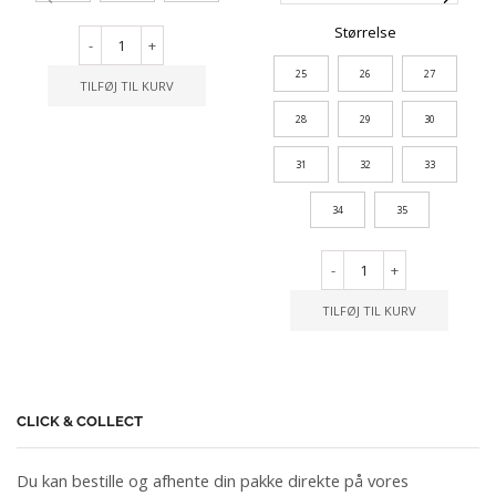
Størrelse
-
+
25
26
27
TILFØJ TIL KURV
28
29
30
31
32
33
34
35
-
+
TILFØJ TIL KURV
CLICK & COLLECT
Du kan bestille og afhente din pakke direkte på vores