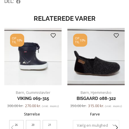
DEL:
RELATEREDE VARER
OP
OP
10%
10%
TIL
TIL
Børn
,
Gummistøvler
Børn
,
Hjemmesko
VIKING 069-315
BISGAARD 088-322
300.00
kr.
270.00
kr.
350.00
kr.
315.00
kr.
(inkl. moms)
(inkl. moms)
Størrelse
Farve
26
20
21