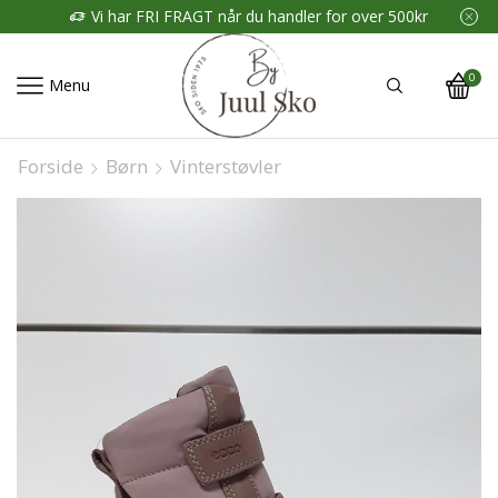
Vi har FRI FRAGT når du handler for over 500kr
0
Menu
Forside
Børn
Vinterstøvler