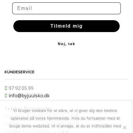
Email
Tilmeld mig
Nej, tak
KUNDESERVICE
97 92 05 99
info@byjuulsko.dk
Telefon åbningstider:
Vi bruger cookies for at sikre, at vi giver dig den bedste
Mandag - Fredag kl 10.00 - 16.00
oplevelse på vores hjemmeside. Hvis du fortsætter med at
Lørdag kl 10.00 - 13.00
bruge dette websted, vil vi antage, at du er indforstået med
Søndag & helligdage - Lukket