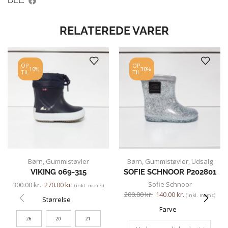
DEL:
RELATEREDE VARER
OP
OP
10%
30%
TIL
TIL
Børn
,
Gummistøvler
Børn
,
Gummistøvler
,
Udsalg
VIKING 069-315
SOFIE SCHNOOR P202801
Sofie Schnoor
300.00
kr.
270.00
kr.
(inkl. moms)
200.00
kr.
140.00
kr.
(inkl. moms)
Størrelse
Farve
26
20
21